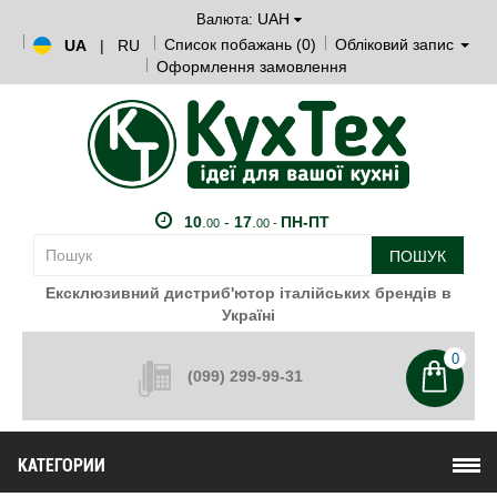
UAH
Валюта:
Список побажань (0)
Обліковий запис
UA
|
RU
Оформлення замовлення
10
.
-
17
.
ПН-ПТ
00
00 -
ПОШУК
Ексклюзивний дистриб'ютор італійських брендів в
Україні
0
(099) 299-99-31
КАТЕГОРИИ