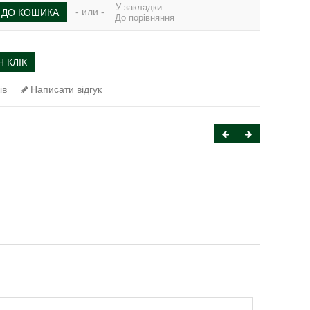
У закладки
- или -
ДО КОШИКА
До порівняння
 КЛІК
ів
Написати відгук