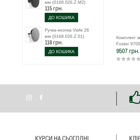
мм (0168.026.Z.M2)
115 грн.
чорний матовий
ДО КОШИКА
Ручка-кнопка Viefe 26
мм (0168.026.Z.01)
Комплект з
118 грн.
Foster 970
9507 грн.
ДО КОШИКА
КУРСИ НА СЬОГОДНІ
КЛІ