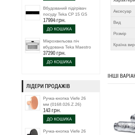
Вбудований підігрівач
Аксесуар
посуду Teka CP 15 GS
17994 грн.
(40589920)
Вид
ДО КОШИКА
Розмір
Мікрохвильова піч
Країна ви
вбудована Teka Maestro
37290 грн.
MLC 844 (111160023)
біле скло
ДО КОШИКА
ІНШІ ВАРІ
ЛІДЕРИ ПРОДАЖІВ
Ручка-кнопка Viefe 26
мм (0168.026.Z.26)
143 грн.
ДО КОШИКА
Ручка-кнопка Viefe 26