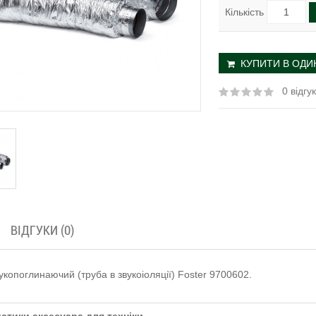
Кількість
КУПИТИ В ОДИН
0 відгук
ВІДГУКИ (0)
укопоглинаючий (труба в звукоіоляції) Foster 9700602.
стики аксесуара для техніки