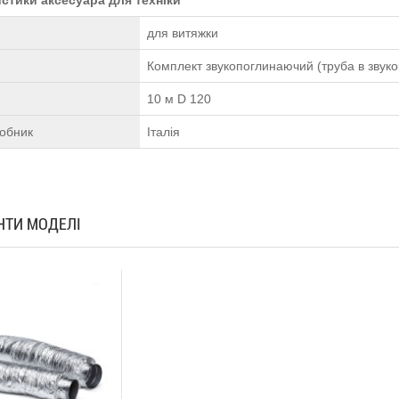
для витяжки
Комплект звукопоглинаючий (труба в звукоі
10 м D 120
робник
Італія
АНТИ МОДЕЛІ