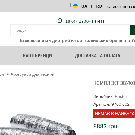
UA
|
RU
Список побаж
10
.
-
17
.
ПН-ПТ
00
00 -
Ексклюзивний дистриб'ютор італійських брендів в Ук
НАШІ БРЕНДИ
ДОСТАВКА ТА ОПЛАТА
ри
Аксесуари для техніки
КОМПЛЕКТ ЗВУКО
Виробник:
Foster
Артикул: 9700 602
НЕМАЄ В НАЯВНОС
8883 грн.