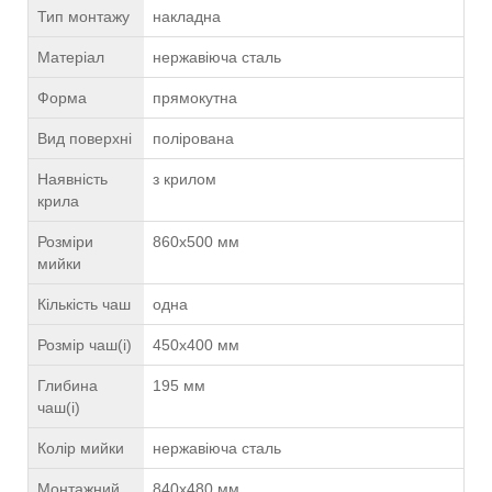
Тип монтажу
накладна
Матеріал
нержавіюча сталь
Форма
прямокутна
Вид поверхні
полірована
Наявність
з крилом
крила
Розміри
860х500 мм
мийки
Кількість чаш
одна
Розмір чаш(і)
450х400 мм
Глибина
195 мм
чаш(і)
Колір мийки
нержавіюча сталь
Монтажний
840х480 мм