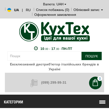
UAH
Валюта:
Список побажань (0)
Обліковий запис
UA
|
RU
Оформлення замовлення
10
.
-
17
.
ПН-ПТ
00
00 -
ПОШУК
Ексклюзивний дистриб'ютор італійських брендів в
Україні
0
(099) 299-99-31
КАТЕГОРИИ