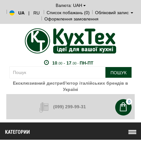
UAH
Валюта:
Список побажань (0)
Обліковий запис
UA
|
RU
Оформлення замовлення
10
.
-
17
.
ПН-ПТ
00
00 -
ПОШУК
Ексклюзивний дистриб'ютор італійських брендів в
Україні
0
(099) 299-99-31
КАТЕГОРИИ