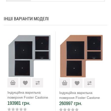
ІНШІ ВАРІАНТИ МОДЕЛІ
Індукційна варильна
Індукційна варильна
поверхня Foster Castone
поверхня Foster Castone
193981 грн.
260997 грн.
7438 000
7438 008