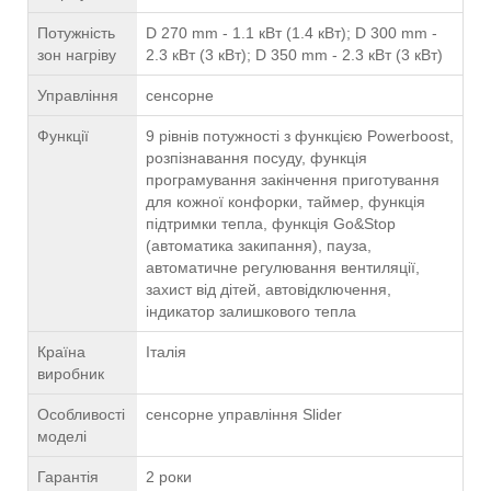
Потужність
D 270 mm - 1.1 кВт (1.4 кВт); D 300 mm -
зон нагріву
2.3 кВт (3 кВт); D 350 mm - 2.3 кВт (3 кВт)
Управління
сенсорне
Функції
9 рівнів потужності з функцією Powerboost,
розпізнавання посуду, функція
програмування закінчення приготування
для кожної конфорки, таймер, функція
підтримки тепла, функція Go&Stop
(автоматика закипання), пауза,
автоматичне регулювання вентиляції,
захист від дітей, автовідключення,
індикатор залишкового тепла
Країна
Італія
виробник
Особливості
сенсорне управління Slider
моделі
Гарантія
2 роки