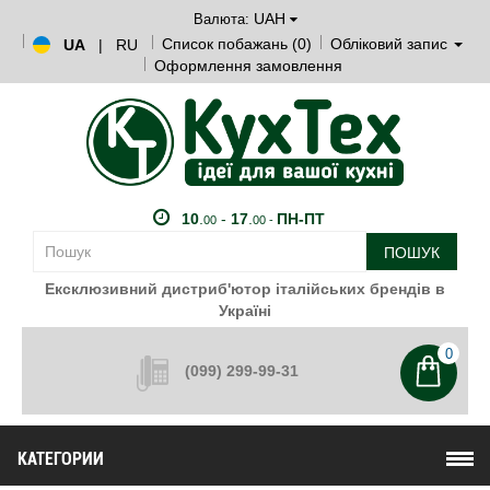
UAH
Валюта:
Список побажань (0)
Обліковий запис
UA
|
RU
Оформлення замовлення
10
.
-
17
.
ПН-ПТ
00
00 -
ПОШУК
Ексклюзивний дистриб'ютор італійських брендів в
Україні
0
(099) 299-99-31
КАТЕГОРИИ