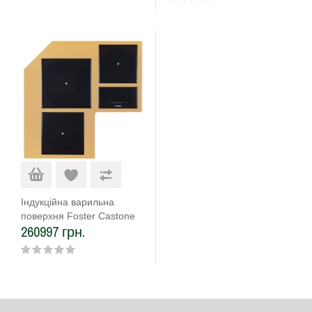
Індукційна варильна
поверхня Foster Castone
260997 грн.
7438 009