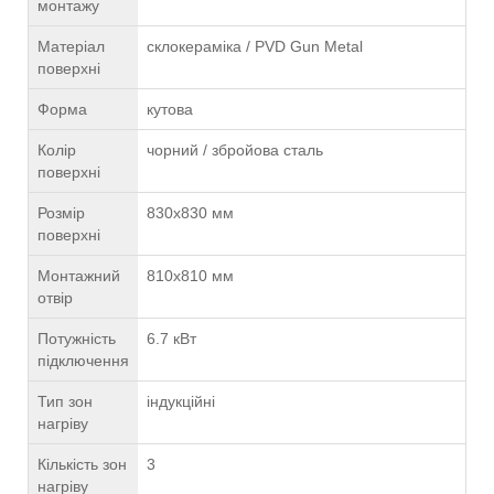
монтажу
Матеріал
склокераміка / PVD Gun Metal
поверхні
Форма
кутова
Колір
чорний / збройова сталь
поверхні
Розмір
830х830 мм
поверхні
Монтажний
810х810 мм
отвір
Потужність
6.7 кВт
підключення
Тип зон
індукційні
нагріву
Кількість зон
3
нагріву