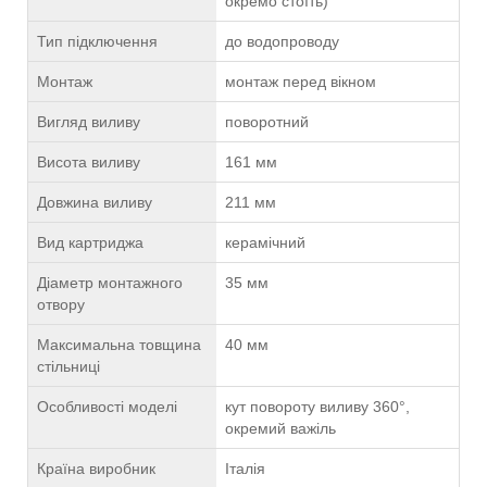
окремо стоїть)
Тип підключення
до водопроводу
Монтаж
монтаж перед вікном
Вигляд виливу
поворотний
Висота виливу
161 мм
Довжина виливу
211 мм
Вид картриджа
керамічний
Діаметр монтажного
35 мм
отвору
Максимальна товщина
40 мм
стільниці
Особливості моделі
кут повороту виливу 360°,
окремий важіль
Країна виробник
Італія