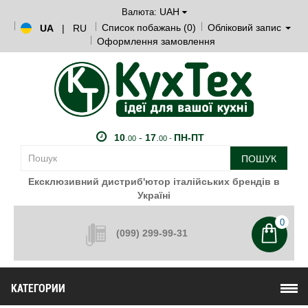
UAH
Валюта:
Список побажань (0)
Обліковий запис
UA
|
RU
Оформлення замовлення
10
.
-
17
.
ПН-ПТ
00
00 -
ПОШУК
Ексклюзивний дистриб'ютор італійських брендів в
Україні
0
(099) 299-99-31
КАТЕГОРИИ