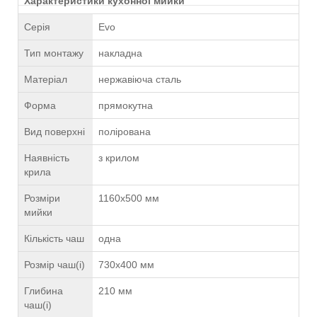
Характеристики кухонної мийки
Серія
Evo
Тип монтажу
накладна
Матеріал
нержавіюча сталь
Форма
прямокутна
Вид поверхні
полірована
Наявність
з крилом
крила
Розміри
1160х500 мм
мийки
Кількість чаш
одна
Розмір чаш(і)
730х400 мм
Глибина
210 мм
чаш(і)