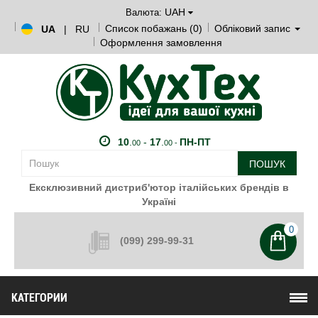
UAH
Валюта:
Список побажань (0)
Обліковий запис
UA
|
RU
Оформлення замовлення
10
.
-
17
.
ПН-ПТ
00
00 -
ПОШУК
Ексклюзивний дистриб'ютор італійських брендів в
Україні
0
(099) 299-99-31
КАТЕГОРИИ