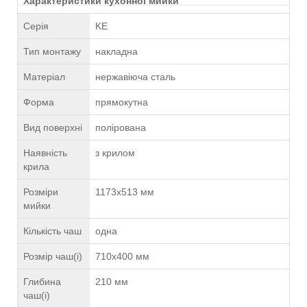
Характеристики кухонної мийки
Серія
KE
Тип монтажу
накладна
Матеріал
нержавіюча сталь
Форма
прямокутна
Вид поверхні
полірована
Наявність
з крилом
крила
Розміри
1173х513 мм
мийки
Кількість чаш
одна
Розмір чаш(і)
710х400 мм
Глибина
210 мм
чаш(і)