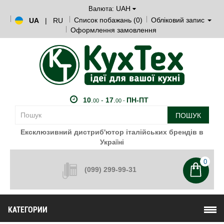
UAH
Валюта:
Список побажань (0)
Обліковий запис
UA
|
RU
Оформлення замовлення
10
.
-
17
.
ПН-ПТ
00
00 -
ПОШУК
Ексклюзивний дистриб'ютор італійських брендів в
Україні
0
(099) 299-99-31
КАТЕГОРИИ