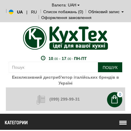
UAH
Валюта:
Список побажань (0)
Обліковий запис
UA
|
RU
Оформлення замовлення
10
.
-
17
.
ПН-ПТ
00
00 -
ПОШУК
Ексклюзивний дистриб'ютор італійських брендів в
Україні
0
(099) 299-99-31
КАТЕГОРИИ