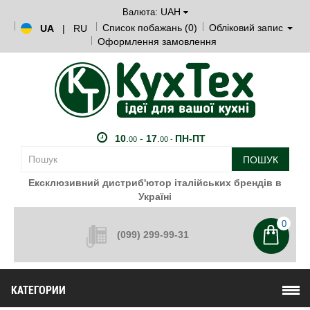
UAH
Валюта:
Список побажань (0)
Обліковий запис
UA
|
RU
Оформлення замовлення
10
.
-
17
.
ПН-ПТ
00
00 -
ПОШУК
Ексклюзивний дистриб'ютор італійських брендів в
Україні
0
(099) 299-99-31
КАТЕГОРИИ