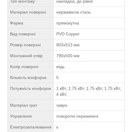
Тип монтажу
накладна, до рівня
Матеріал поверхні
нержавіюча сталь
Форма
прямокутна
Вид поверхні
PVD Copper
Розмір поверхні
803х513 мм
Монтажний отвір
790х500 мм
Колір поверхні
мідь
Кількість конфорок
5
Потужність конфорок
1 кВт; 1.75 кВт; 1.75 кВт; 1.75 кВт;
4 кВт;
Матеріал грат
чавун
Управління
поворотні перемикачі
Електрозапалювання
є