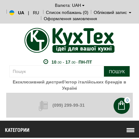
UAH
Валюта:
Список побажань (0)
Обліковий запис
UA
|
RU
Оформлення замовлення
10
.
-
17
.
ПН-ПТ
00
00 -
ПОШУК
Ексклюзивний дистриб'ютор італійських брендів в
Україні
0
(099) 299-99-31
КАТЕГОРИИ