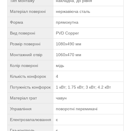
Тип монтажу
накладна, до рівня
Матеріал поверхні
нержавіюча сталь
Форма
прямокутна
Вид поверхні
PVD Copper
Розмір поверхні
1080х490 мм
Монтажний отвір
1060х470 мм
Колір поверхні
мідь
Кількість конфорок
4
Потужність конфорок
1 кВт; 1.75 кВт; 3 кВт; 4.2 кВт
Матеріал грат
чавун
Управління
поворотні перемикачі
Електрозапалювання
є
Газ-контроль
є