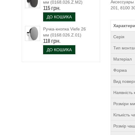
Аксессуары 
мм (0168.026.Z.M2)
115 грн.
201, 8100 3
чорний матовий
ДО КОШИКА
Характери
Ручка-кнопка Viefe 26
мм (0168.026.Z.01)
Серія
118 грн.
Тип монта
ДО КОШИКА
Матеріал
Форма
Вид поверх
Наявність 
Розміри м
Кількість 
Розмір чаш