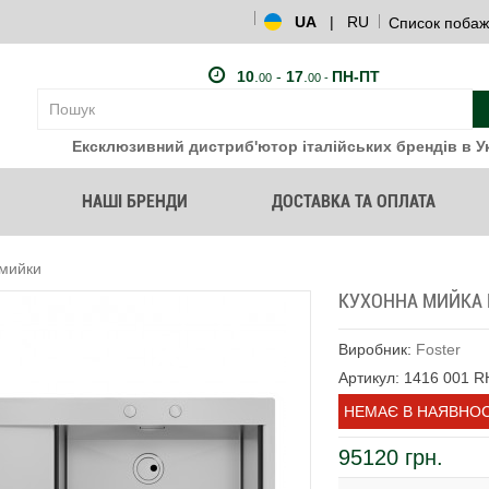
UA
|
RU
Список побаж
10
.
-
17
.
ПН-ПТ
00
00 -
Ексклюзивний дистриб'ютор італійських брендів в Ук
НАШІ БРЕНДИ
ДОСТАВКА ТА ОПЛАТА
 мийки
КУХОННА МИЙКА F
Виробник:
Foster
Артикул: 1416 001 R
НЕМАЄ В НАЯВНОС
95120 грн.