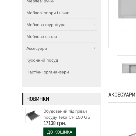
Меблеві ручки
Меблеві опори і ніжки
Меблева фурнітура
Меблеве світло
Аксесуари
Кухонний посуд
Настінні органайзери
АКСЕСУАРИ
НОВИНКИ
Вбудований підігрівач
посуду Teka CP 150 GS
17138 грн.
(111600003)
ДО КОШИКА