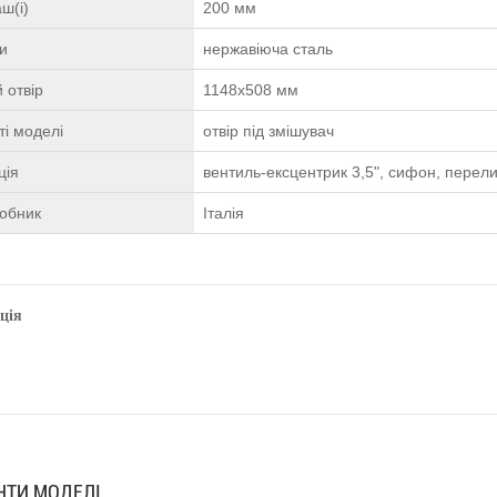
ш(і)
200 мм
ки
нержавіюча сталь
 отвір
1148х508 мм
і моделі
отвір під змішувач
ція
вентиль-ексцентрик 3,5", сифон, перели
робник
Італія
ція
АНТИ МОДЕЛІ