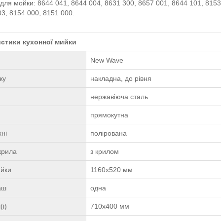
для мойки: 8644 041, 8644 004, 8631 300, 8657 001, 8644 101, 8153
03, 8154 000, 8151 000.
стики кухонної мийки
New Wave
жу
накладна, до рівня
нержавіюча сталь
прямокутна
ні
полірована
крила
з крилом
ийки
1160х520 мм
чаш
одна
(і)
710х400 мм