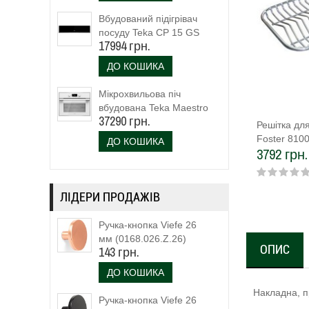
Вбудований підігрівач
посуду Teka CP 15 GS
17994 грн.
(40589920)
ДО КОШИКА
Мікрохвильова піч
вбудована Teka Maestro
37290 грн.
MLC 844 (111160023)
Решітка дл
біле скло
Foster 810
ДО КОШИКА
3792 грн.
ЛІДЕРИ ПРОДАЖІВ
Ручка-кнопка Viefe 26
мм (0168.026.Z.26)
ОПИС
143 грн.
ДО КОШИКА
Накладна, п
Ручка-кнопка Viefe 26