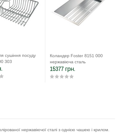
ля сушіння посуду
Коланде
Коландер Foster 8151 000
00 303
пластик
нержавіюча сталь
.
2026 г
15377 грн.
ірованої нержавіючої сталі з однією чашею і крилом.