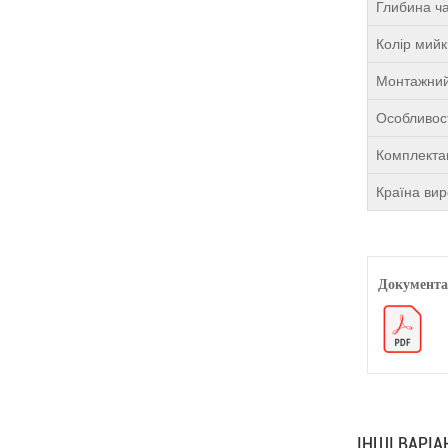
Глибина ча
Колір мий
Монтажний
Особливост
Комплекта
Країна ви
Документа
ІНШІ ВАРІ