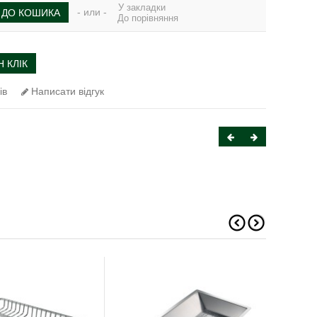
У закладки
- или -
ДО КОШИКА
До порівняння
 КЛІК
ів
Написати відгук