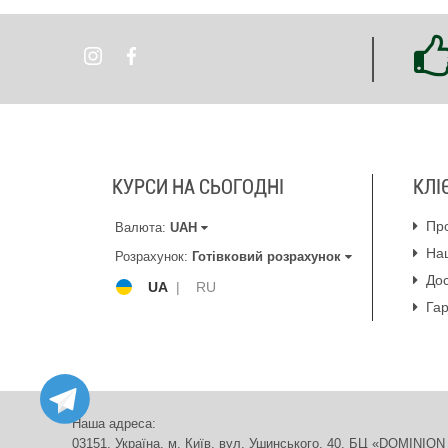
КУРСИ НА СЬОГОДНІ
КЛІ
Пр
Валюта:
UAH
На
Розрахунок:
Готівковий розрахунок
Дос
UA
|
RU
Гар
Наша адреса:
03151, Україна, м. Київ, вул. Ушинського, 40. БЦ «DOMIN