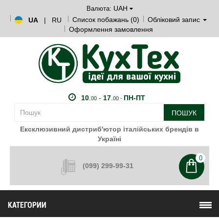
UAH
Валюта:
Список побажань (0)
Обліковий запис
UA
|
RU
Оформлення замовлення
10
.
-
17
.
ПН-ПТ
00
00 -
ПОШУК
Ексклюзивний дистриб'ютор італійських брендів в
Україні
0
(099) 299-99-31
КАТЕГОРИИ