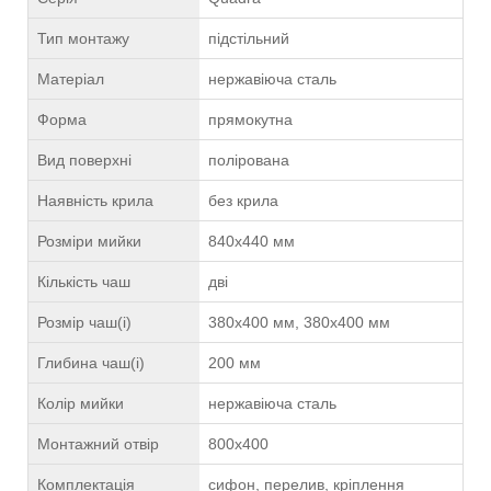
Тип монтажу
підстільний
Матеріал
нержавіюча сталь
Форма
прямокутна
Вид поверхні
полірована
Наявність крила
без крила
Розміри мийки
840х440 мм
Кількість чаш
дві
Розмір чаш(і)
380x400 мм, 380x400 мм
Глибина чаш(і)
200 мм
Колір мийки
нержавіюча сталь
Монтажний отвір
800х400
Комплектація
сифон, перелив, кріплення