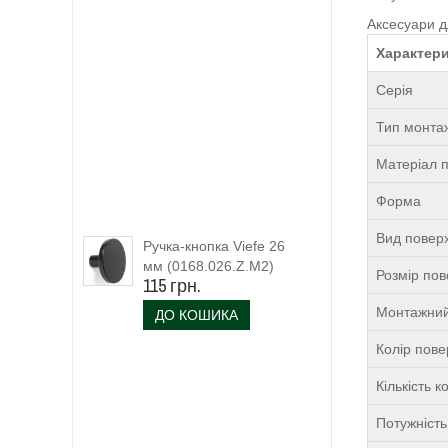
Аксесуари д
Характери
Серія
Тип монта
Матеріал п
Форма
Вид поверх
Ручка-кнопка Viefe 26
мм (0168.026.Z.M2)
Розмір пов
115 грн.
чорний матовий
Монтажний
ДО КОШИКА
Колір пове
Кількість 
Потужніст