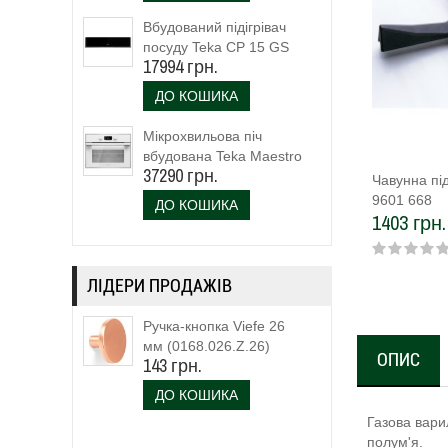
Вбудований підігрівач
посуду Teka CP 15 GS
17994 грн.
(40589920)
ДО КОШИКА
Мікрохвильова піч
вбудована Teka Maestro
37290 грн.
MLC 844 (111160023)
Чавунна пі
біле скло
9601 668
ДО КОШИКА
1403 грн.
ЛІДЕРИ ПРОДАЖІВ
Ручка-кнопка Viefe 26
мм (0168.026.Z.26)
ОПИС
143 грн.
ДО КОШИКА
Газова вари
полум'я.