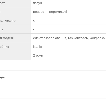
рат
чавун
я
поворотні перемикачі
палювання
є
ль
є
і моделі
електрозапалювання, газ-контроль, конфорка 
робник
Італія
2 роки
ція