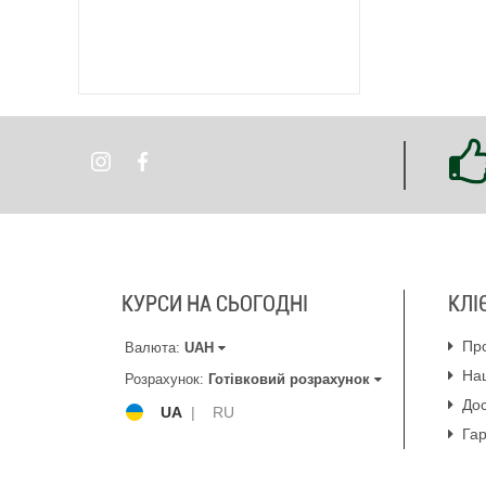
КУРСИ НА СЬОГОДНІ
КЛІ
Пр
Валюта:
UAH
На
Розрахунок:
Готівковий розрахунок
Дос
UA
|
RU
Гар