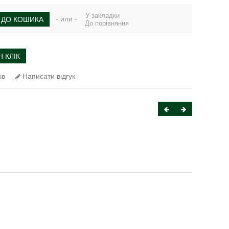
У закладки
- или -
ДО КОШИКА
До порівняння
 КЛІК
ів
Написати відгук