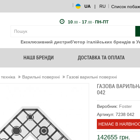
UA
|
RU
Список побаж
10
.
-
17
.
ПН-ПТ
00
00 -
Ексклюзивний дистриб'ютор італійських брендів в Ук
НАШІ БРЕНДИ
ДОСТАВКА ТА ОПЛАТА
 техніка
Варильні поверхні
Газові варильні поверхні
ГАЗОВА ВАРИЛЬН
042
Виробник:
Foster
Артикул: 7238 042
НЕМАЄ В НАЯВНОС
142655 грн.