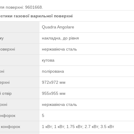
ля поверхні: 9601668.
стики газової варильної поверхні
Quadra Angolare
жу
накладна, до рівня
оверхні
нержавіюча сталь
кутова
ні
полірована
ерхні
972х972 мм
 отвір
955х955 мм
рхні
нержавіюча сталь
конфорок
5
ь конфорок
1 кВт; 1 кВт; 1.75 кВт; 2.7 кВт; 3.5 кВт