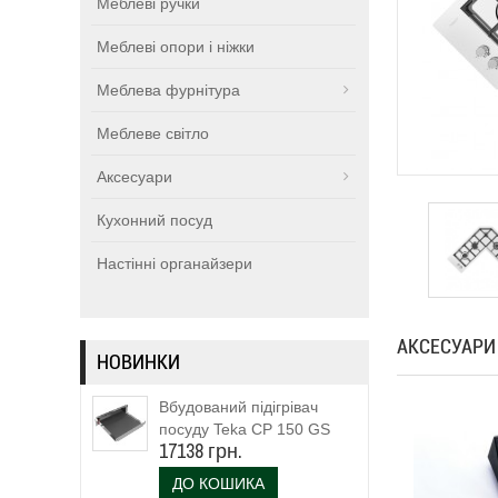
Меблеві ручки
Меблеві опори і ніжки
Меблева фурнітура
Меблеве світло
Аксесуари
Кухонний посуд
Настінні органайзери
АКСЕСУАРИ
НОВИНКИ
Вбудований підігрівач
посуду Teka CP 150 GS
17138 грн.
(111600003)
ДО КОШИКА