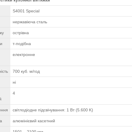
S4001 Special
нержавіюча сталь
жу
острівна
ки
т-подібна
електронне
я
ість
700 куб. м/год
ні
4
й
ення
світлодіодне підсвічування: 1 Вт (5.600 K)
ра
алюмінієвий касетний
1501 – 2100 мм