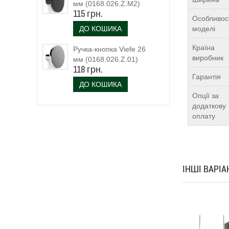
мм (0168.026.Z.M2)
115 грн.
чорний матовий
Особливос
ДО КОШИКА
моделі
Країна
Ручка-кнопка Viefe 26
виробник
мм (0168.026.Z.01)
118 грн.
Гарантія
ДО КОШИКА
Опції за
додаткову
оплату
ІНШІ ВАРІ