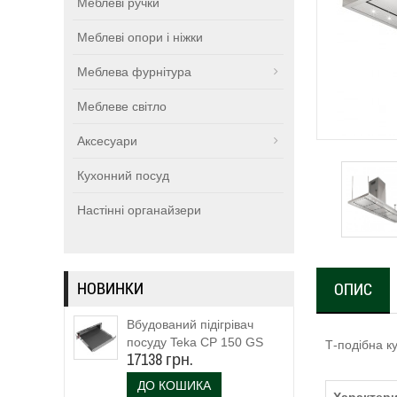
Меблеві ручки
Меблеві опори і ніжки
Меблева фурнітура
Меблеве світло
Аксесуари
Кухонний посуд
Настінні органайзери
НОВИНКИ
ОПИС
Вбудований підігрівач
посуду Teka CP 150 GS
Т-подібна к
17138 грн.
(111600003)
ДО КОШИКА
Характери