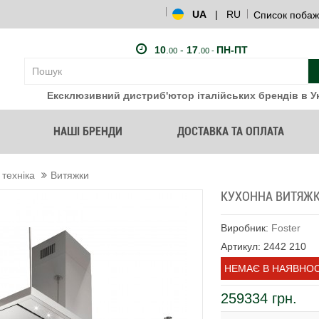
UA
|
RU
Список побаж
10
.
-
17
.
ПН-ПТ
00
00 -
Ексклюзивний дистриб'ютор італійських брендів в Ук
НАШІ БРЕНДИ
ДОСТАВКА ТА ОПЛАТА
 техніка
Витяжки
КУХОННА ВИТЯЖКА
Виробник:
Foster
Артикул: 2442 210
НЕМАЄ В НАЯВНОС
259334 грн.