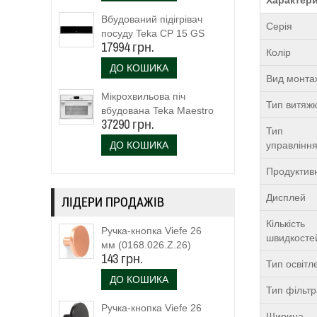
Вбудований підігрівач
Серія
посуду Teka CP 15 GS
17994 грн.
(40589920)
Колір
ДО КОШИКА
Вид монта
Мікрохвильова піч
Тип витяж
вбудована Teka Maestro
37290 грн.
MLC 844 (111160023)
Тип
біле скло
ДО КОШИКА
управлінн
Продуктивн
Дисплей
ЛІДЕРИ ПРОДАЖІВ
Кількість
Ручка-кнопка Viefe 26
швидкосте
мм (0168.026.Z.26)
143 грн.
Тип освітл
ДО КОШИКА
Тип фільт
Ручка-кнопка Viefe 26
Ширина