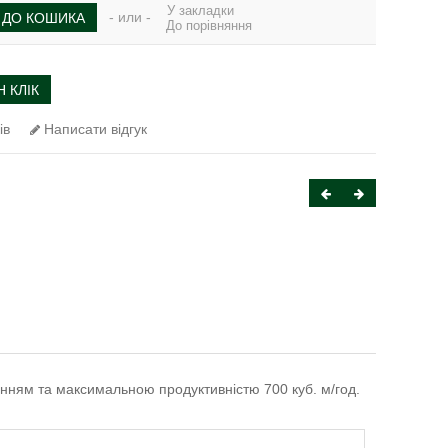
У закладки
- или -
ДО КОШИКА
До порівняння
 КЛІК
ів
Написати відгук
анням та максимальною продуктивністю 700 куб. м/год.