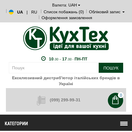
UAH
Валюта:
Список побажань (0)
Обліковий запис
UA
|
RU
Оформлення замовлення
10
.
-
17
.
ПН-ПТ
00
00 -
ПОШУК
Ексклюзивний дистриб'ютор італійських брендів в
Україні
0
(099) 299-99-31
КАТЕГОРИИ