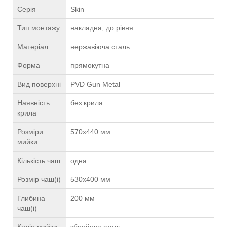
Серія
Skin
Тип монтажу
накладна, до рівня
Матеріал
нержавіюча сталь
Форма
прямокутна
Вид поверхні
PVD Gun Metal
Наявність
без крила
крила
Розміри
570х440 мм
мийки
Кількість чаш
одна
Розмір чаш(і)
530х400 мм
Глибина
200 мм
чаш(і)