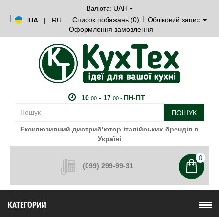
UAH
Валюта:
Список побажань (0)
Обліковий запис
UA
|
RU
Оформлення замовлення
10
.
-
17
.
ПН-ПТ
00
00 -
ПОШУК
Ексклюзивний дистриб'ютор італійських брендів в
Україні
0
(099) 299-99-31
КАТЕГОРИИ