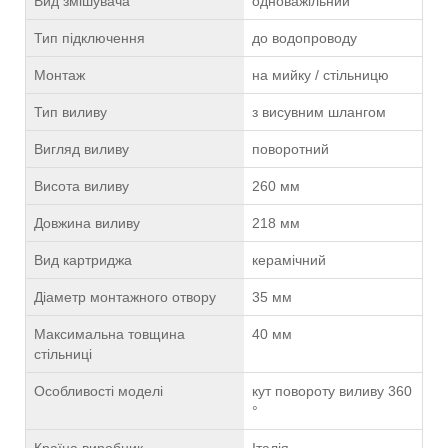
Вид змішувача
одноважільний
Тип підключення
до водопроводу
Монтаж
на мийку / стільницю
Тип виливу
з висувним шлангом
Вигляд виливу
поворотний
Висота виливу
260 мм
Довжина виливу
218 мм
Вид картриджа
керамічний
Діаметр монтажного отвору
35 мм
Максимальна товщина
40 мм
стільниці
Особливості моделі
кут повороту виливу 360
°