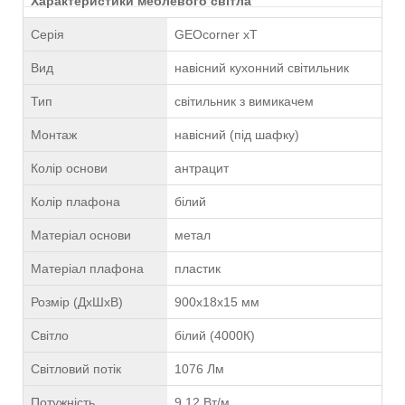
Характеристики меблевого світла
Серія
GEOcorner xT
Вид
навісний кухонний світильник
Тип
світильник з вимикачем
Монтаж
навісний (під шафку)
Колір основи
антрацит
Колір плафона
білий
Матеріал основи
метал
Матеріал плафона
пластик
Розмір (ДхШхВ)
900x18x15 мм
Світло
білий (4000К)
Світловий потік
1076 Лм
Потужність
9,12 Вт/м