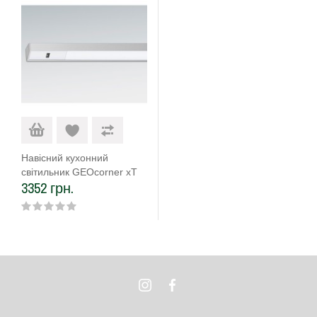
Навісний кухонний
світильник GEOcorner xT
3352 грн.
900 (175XTC0900N1B11)
9,12W біле світло, колір -
алюміній