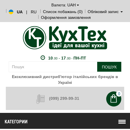
UAH
Валюта:
Список побажань (0)
Обліковий запис
UA
|
RU
Оформлення замовлення
10
.
-
17
.
ПН-ПТ
00
00 -
ПОШУК
Ексклюзивний дистриб'ютор італійських брендів в
Україні
0
(099) 299-99-31
КАТЕГОРИИ