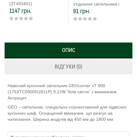
(3T493401)
з'єднання світильника і
1147 грн.
91 грн.
блоку живлення
ОПИС
ВІДГУКИ (0)
Навісний кухонний світильник GEOcorner xT 900
(175XTC0900N1B11P) 9,12W 'біле світло' з вимикачем.
Антрацит.
GEO – світильник, спеціально спроектований для підвісних
кухонних шаф. Оснащений вмикачем, що реагує на
натискання. Ширина модулів від 450 мм до 1800 мм.