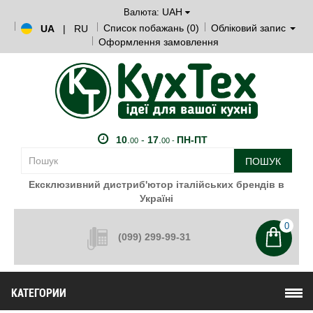
UAH
Валюта:
Список побажань (0)
Обліковий запис
UA
|
RU
Оформлення замовлення
10
.
-
17
.
ПН-ПТ
00
00 -
ПОШУК
Ексклюзивний дистриб'ютор італійських брендів в
Україні
0
(099) 299-99-31
КАТЕГОРИИ