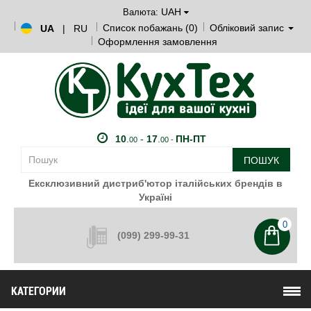
UAH
Валюта:
Список побажань (0)
Обліковий запис
UA
|
RU
Оформлення замовлення
10
.
-
17
.
ПН-ПТ
00
00 -
ПОШУК
Ексклюзивний дистриб'ютор італійських брендів в
Україні
0
(099) 299-99-31
КАТЕГОРИИ