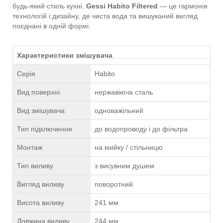
будь-який стиль кухні.
Gessi Habito Filtered
— це гармонія
технологій і дизайну, де чиста вода та вишуканий вигляд
поєднані в одній формі.
Характеристики змішувача
Серія
Habito
Вид поверхні
нержавіюча сталь
Вид змішувача
одноважільний
Тип підключення
до водопроводу і до фільтра
Монтаж
на мийку / стільницю
Тип виливу
з висувним душем
Вигляд виливу
поворотний
Висота виливу
241 мм
Довжина виливу
244 мм