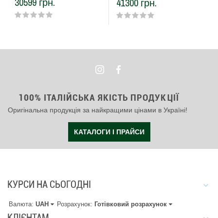
30599 грн.
41300 грн.
Gessi Habito хром
Gessi Habito матовий
(60872#031)
чорний (60872#299)
100% ІТАЛІЙСЬКА ЯКІСТЬ ПРОДУКЦІЇ
Оригінальна продукція за найкращими цінами в Україні!
КАТАЛОГИ І ПРАЙСИ
КУРСИ НА СЬОГОДНІ
Валюта:
UAH
Розрахунок:
Готівковий розрахунок
КЛІЄНТАМ