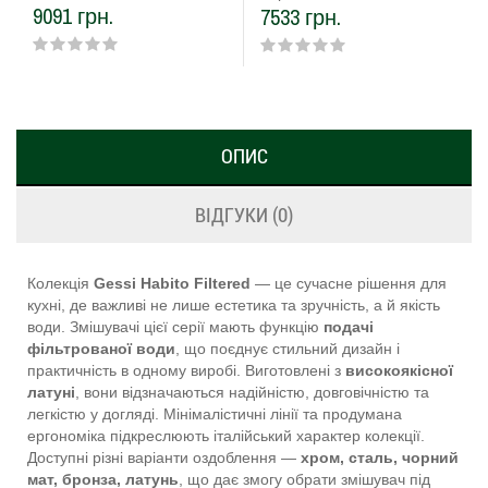
9091 грн.
7533 грн.
ОПИС
ВІДГУКИ (0)
Колекція
Gessi Habito Filtered
— це сучасне рішення для
кухні, де важливі не лише естетика та зручність, а й якість
води. Змішувачі цієї серії мають функцію
подачі
фільтрованої води
, що поєднує стильний дизайн і
практичність в одному виробі. Виготовлені з
високоякісної
латуні
, вони відзначаються надійністю, довговічністю та
легкістю у догляді. Мінімалістичні лінії та продумана
ергономіка підкреслюють італійський характер колекції.
Доступні різні варіанти оздоблення —
хром, сталь, чорний
мат, бронза, латунь
, що дає змогу обрати змішувач під