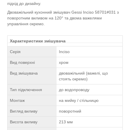
підхід до дизайну.
Двоважільний кухонний змішувач Gessi Inciso 58701#031 з
поворотним виливом на 120° та двома важелями
управління окремо.
Характеристики змішувача
Серія
Inciso
Вид поверхні
хром
Вид змішувача
двоважільний (важелі, що
стоять окремо)
Тип підключення
до водопроводу
Монтаж
на мийку / стільницю
Вигляд виливу
поворотний
Висота виливу
213 мм