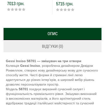
7013 грн.
5715 грн.
ОПИС
ВІДГУКИ (0)
Gessi Inciso 58701 — змішувач на три отвори
Колекція
Gessi Inciso
, розроблена дизайнером Девідом
Роквеллом, створює нову дизайнерську мову для сучасного
способу життя. Чисті форми й стримані лінії легко
адаптуються до різних інтер’єрів, а широкий вибір рішень
дозволяє персоналізувати простір.
Модель
58701
поєднує виразний сучасний силует і
функціональність преміального рівня. Змішувач виконаний
із високоякісних матеріалів, а його архітектурний стиль
відображає традиції італійської майстерності та сучасний