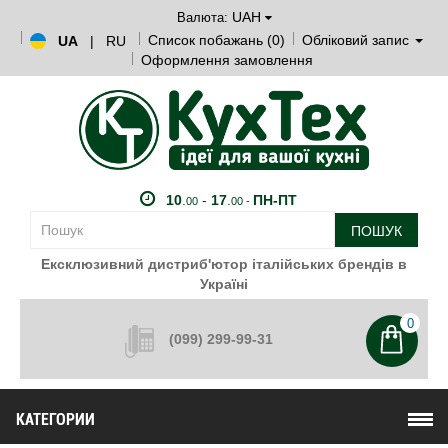
UAH
Валюта:
Список побажань (0)
Обліковий запис
UA
|
RU
Оформлення замовлення
10
.
-
17
.
ПН-ПТ
00
00 -
ПОШУК
Ексклюзивний дистриб'ютор італійських брендів в
Україні
0
(099) 299-99-31
КАТЕГОРИИ