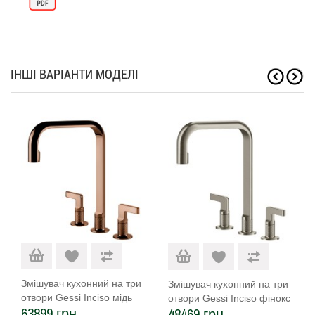
ІНШІ ВАРІАНТИ МОДЕЛІ
Змішувач кухонний на три
Змішувач кухонний на три
отвори Gessi Inciso мідь
отвори Gessi Inciso фінокс
63899 грн.
48469 грн.
PVD (58701#030)
(58701#149)