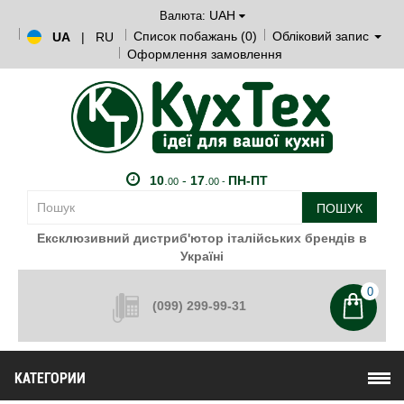
UAH
Валюта:
Список побажань (0)
Обліковий запис
UA
|
RU
Оформлення замовлення
10
.
-
17
.
ПН-ПТ
00
00 -
ПОШУК
Ексклюзивний дистриб'ютор італійських брендів в
Україні
0
(099) 299-99-31
КАТЕГОРИИ