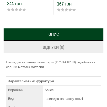
344 грн.
167 грн.
доводчиком
чорний металік матовий
ОПИС
ВІДГУКИ (0)
Накладка на чашку петлі Lapis (P7SXA10SN) оздоблення
чорний металік матовий.
Характеристики фурнітури
Виробник
Salice
Вид
накладка на чашку петлі