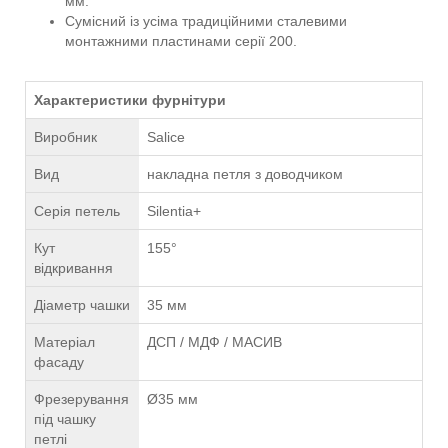
мм.
Сумісний із усіма традиційними сталевими
монтажними пластинами серії 200.
Характеристики фурнітури
Виробник
Salice
Вид
накладна петля з доводчиком
Серія петель
Silentia+
Кут
155°
відкривання
Діаметр чашки
35 мм
Матеріал
ДСП / МДФ / МАСИВ
фасаду
Фрезерування
Ø35 мм
під чашку
петлі