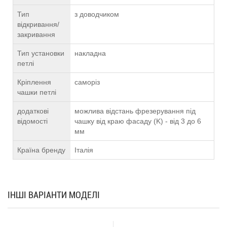
Тип
з доводчиком
відкривання/
закривання
Тип установки
накладна
петлі
Кріплення
саморіз
чашки петлі
додаткові
можлива відстань фрезерування під
відомості
чашку від краю фасаду (K) - від 3 до 6
мм
Країна бренду
Італія
ІНШІ ВАРІАНТИ МОДЕЛІ