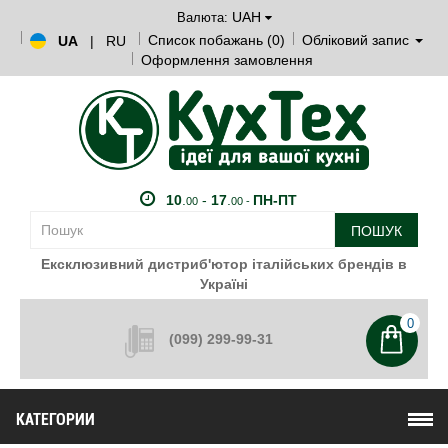
UAH
Валюта:
Список побажань (0)
Обліковий запис
UA
|
RU
Оформлення замовлення
10
.
-
17
.
ПН-ПТ
00
00 -
ПОШУК
Ексклюзивний дистриб'ютор італійських брендів в
Україні
0
(099) 299-99-31
КАТЕГОРИИ