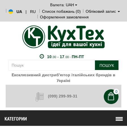
UAH
Валюта:
Список побажань (0)
Обліковий запис
UA
|
RU
Оформлення замовлення
10
.
-
17
.
ПН-ПТ
00
00 -
ПОШУК
Ексклюзивний дистриб'ютор італійських брендів в
Україні
0
(099) 299-99-31
КАТЕГОРИИ