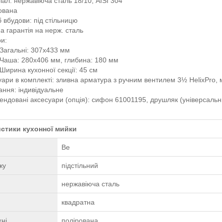
іал: нержавіюча сталь 18/10, AISI 304
ована
б вбудови: під стільницю
а гарантія на нерж. сталь
ри:
Загальні: 307x433 мм
Чаша: 280x406 мм, глибина: 180 мм
Ширина кухонної секції: 45 см
уари в комплекті: зливна арматура з ручним вентилем 3½ HelixPro, 
ання: індивідуальне
ендовані аксесуари (опція): сифон 61001195, друшляк (універсаль
стики кухонної мийки
Be
жу
підстільний
нержавіюча сталь
квадратна
ні
полірована