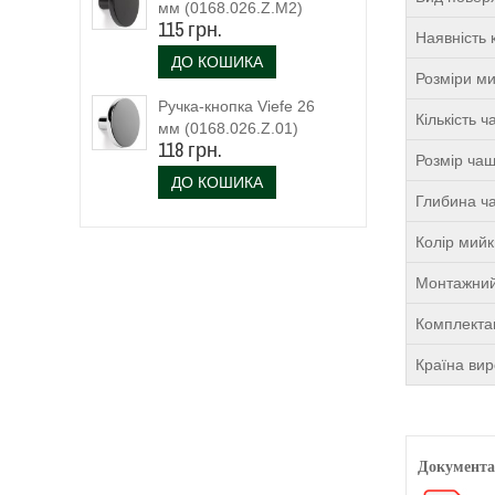
мм (0168.026.Z.M2)
115 грн.
чорний матовий
Наявність 
ДО КОШИКА
Розміри м
Ручка-кнопка Viefe 26
Кількість 
мм (0168.026.Z.01)
118 грн.
Розмір чаш
ДО КОШИКА
Глибина ча
Колір мий
Монтажний
Комплекта
Країна ви
Документа