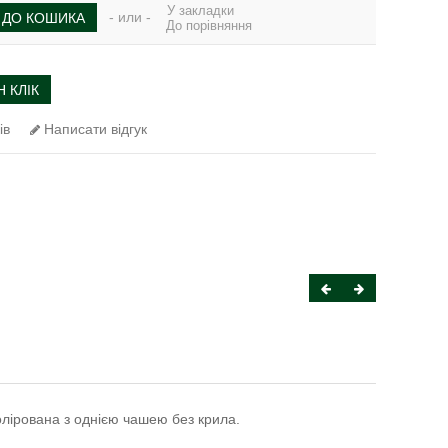
У закладки
- или -
ДО КОШИКА
До порівняння
 КЛІК
ів
Написати відгук
олірована з однією чашею без крила.