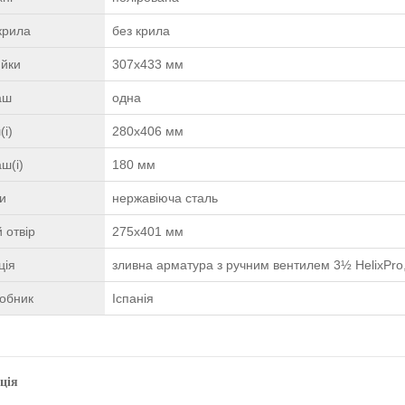
крила
без крила
ийки
307x433 мм
чаш
одна
(і)
280x406 мм
ш(і)
180 мм
ки
нержавіюча сталь
 отвір
275x401 мм
ція
зливна арматура з ручним вентилем 3½ HelixPro,
робник
Іспанія
ція