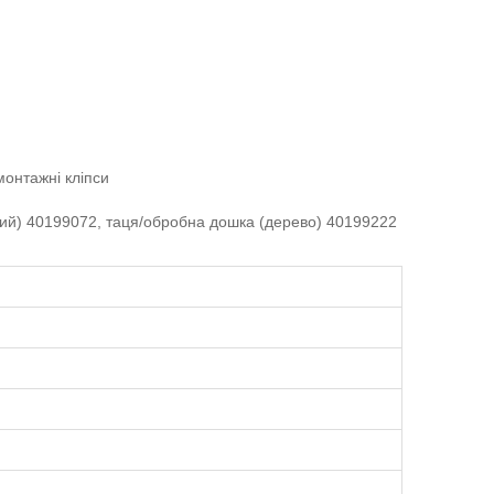
монтажні кліпси
ний) 40199072, таця/обробна дошка (дерево) 40199222