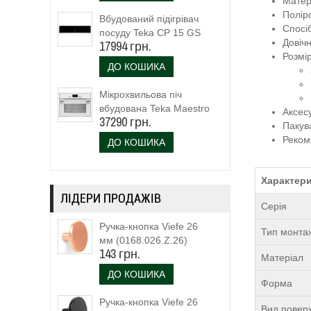
Матер
Полір
Вбудований підігрівач
Спосі
посуду Teka CP 15 GS
Довічн
17994 грн.
(40589920)
Розмі
ДО КОШИКА
Мікрохвильова піч
вбудована Teka Maestro
Аксес
37290 грн.
MLC 844 (111160023)
Пакув
біле скло
Реком
ДО КОШИКА
Характери
ЛІДЕРИ ПРОДАЖІВ
Серія
Ручка-кнопка Viefe 26
Тип монта
мм (0168.026.Z.26)
143 грн.
Матеріал
ДО КОШИКА
Форма
Ручка-кнопка Viefe 26
Вид поверх