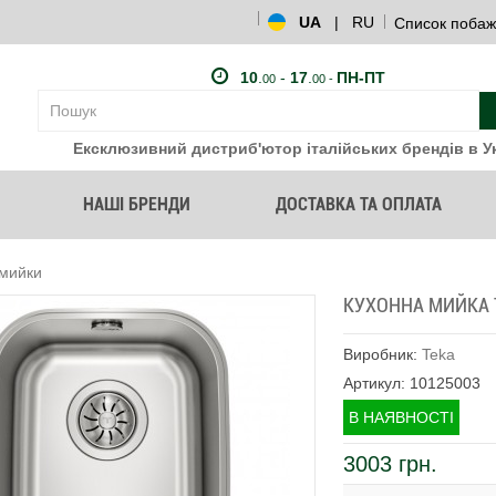
UA
|
RU
Список побаж
10
.
-
17
.
ПН-ПТ
00
00 -
Ексклюзивний дистриб'ютор італійських брендів в Ук
НАШІ БРЕНДИ
ДОСТАВКА ТА ОПЛАТА
 мийки
КУХОННА МИЙКА TE
Виробник:
Teka
Артикул: 10125003
В НАЯВНОСТІ
3003 грн.