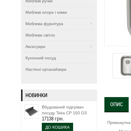
Меблеві ручки
Меблеві опори і ніжки
Меблева фурнітура
Меблеве світло
Аксесуари
Кухонний посуд
Настінні органайзери
НОВИНКИ
ОПИС
Вбудований підігрівач
посуду Teka CP 150 GS
17138 грн.
(111600003)
Прямокутна 
ДО КОШИКА