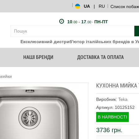
UA
|
RU
Список побаж
10
.
-
17
.
ПН-ПТ
00
00 -
Ексклюзивний дистриб'ютор італійських брендів в Ук
НАШІ БРЕНДИ
ДОСТАВКА ТА ОПЛАТА
 мийки
КУХОННА МИЙКА TE
Виробник:
Teka
Артикул: 10125152
В НАЯВНОСТІ
3736 грн.