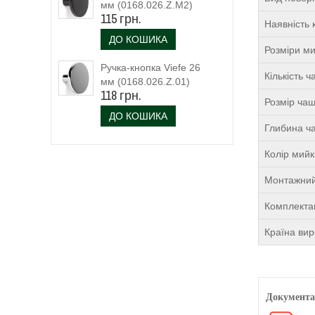
мм (0168.026.Z.M2)
115 грн.
чорний матовий
Наявність 
ДО КОШИКА
Розміри м
Ручка-кнопка Viefe 26
Кількість 
мм (0168.026.Z.01)
118 грн.
Розмір чаш
ДО КОШИКА
Глибина ча
Колір мий
Монтажний
Комплекта
Країна ви
Документа