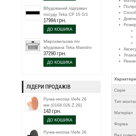
Матер
Полір
Вбудований підігрівач
Спосі
посуду Teka CP 15 GS
Довічн
17994 грн.
(40589920)
Розмі
ДО КОШИКА
Мікрохвильова піч
вбудована Teka Maestro
Аксес
37290 грн.
MLC 844 (111160023)
Упако
біле скло
Реком
ДО КОШИКА
Характери
ЛІДЕРИ ПРОДАЖІВ
Серія
Ручка-кнопка Viefe 26
Тип монта
мм (0168.026.Z.26)
143 грн.
Матеріал
ДО КОШИКА
Форма
Ручка-кнопка Viefe 26
Вид поверх