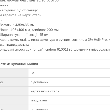
іал: нержавіюча сталь 18/10, AISI 304
ована
б вбудови: під стільницю
а гарантія на нерж. сталь
ри:
Загальні: 435x435 мм
Чаша: 406x406 мм, глибина: 200 мм
Ширина кухонної секції: 45 см
уари в комплекті: зливна арматура з ручним вентилем 3½ HelixPro, 
вка: індивідуальна
ендовані аксесуари (опція): сифон 61001195, друшляк (універсаль
стики кухонної мийки
Be
жу
підстільний
нержавіюча сталь
квадратна
ні
полірована