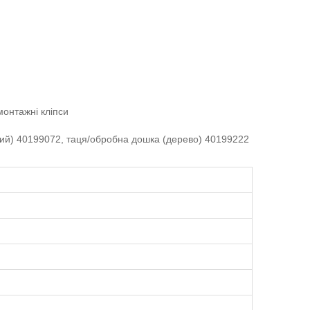
монтажні кліпси
ний) 40199072, таця/обробна дошка (дерево) 40199222