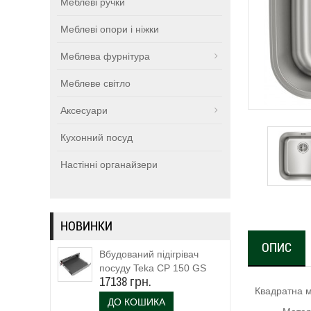
Меблеві ручки
Меблеві опори і ніжки
Меблева фурнітура
Меблеве світло
Аксесуари
Кухонний посуд
Настінні органайзери
НОВИНКИ
ОПИС
Вбудований підігрівач
посуду Teka CP 150 GS
17138 грн.
(111600003)
Квадратна м
ДО КОШИКА