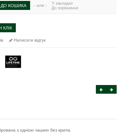
У закладки
- или -
ДО КОШИКА
До порівняння
 КЛІК
ів
Написати відгук
лірована з однією чашею без крила.