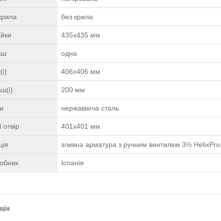
крила
без крила
ийки
435x435 мм
чаш
одна
(і)
406x406 мм
ш(і)
200 мм
ки
нержавіюча сталь
 отвір
401x401 мм
ція
зливна арматура з ручним вентилем 3½ HelixPro,
робник
Іспанія
ція