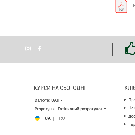
КУРСИ НА СЬОГОДНІ
КЛІ
Пр
Валюта:
UAH
На
Розрахунок:
Готівковий розрахунок
Дос
UA
|
RU
Гар