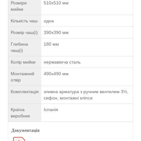
Розміри
510x510 мм
мийки
Кількість чаш
одна
Розмір чаш(і)
390x390 мм
Глибина
180 мм
чаш(і)
Колір мийки
нержавіюча сталь
Монтажний
490x490 мм
отвір
Комплектація
зливна арматура з ручним вентилем 3½,
сифон, монтажні кліпси
Країна
Іспанія
виробник
Документація