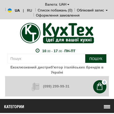
UAH
Валюта:
Список побажань (0)
Обліковий запис
UA
|
RU
Оформлення замовлення
10
.
-
17
.
ПН-ПТ
00
00 -
ПОШУК
Ексклюзивний дистриб'ютор італійських брендів в
Україні
0
(099) 299-99-31
КАТЕГОРИИ