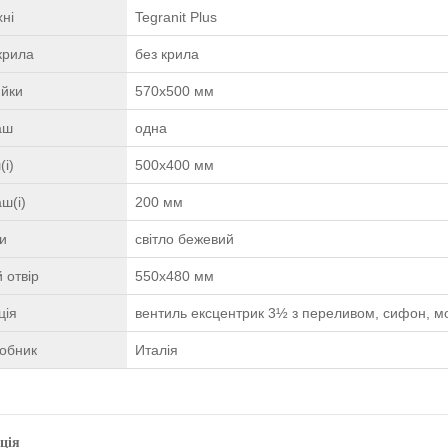
ні
Tegranit Plus
крила
без крила
ийки
570х500 мм
чаш
одна
(і)
500x400 мм
ш(і)
200 мм
ки
світло бежевий
 отвір
550x480 мм
ція
вентиль ексцентрик 3½ з переливом, сифон, мо
робник
Италія
ція