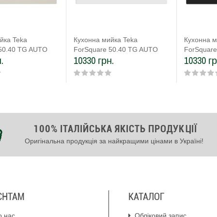
йка Teka
Кухонна мийка Teka
Кухонна м
50.40 TG AUTO
ForSquare 50.40 TG AUTO
ForSquar
.
10330 грн.
10330 гр
) білий крем
(115230009) білий
(11523000
100% ІТАЛІЙСЬКА ЯКІСТЬ ПРОДУКЦІЇ
Оригінальна продукція за найкращими цінами в Україні!
ЄНТАМ
КАТАЛОГ
о нас
Обліковий запис