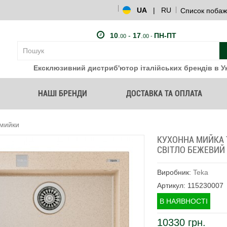
UA
|
RU
Список побаж
10
.
-
17
.
ПН-ПТ
00
00 -
Ексклюзивний дистриб'ютор італійських брендів в Ук
НАШІ БРЕНДИ
ДОСТАВКА ТА ОПЛАТА
 мийки
КУХОННА МИЙКА T
СВІТЛО БЕЖЕВИЙ
Виробник:
Teka
Артикул: 115230007
В НАЯВНОСТІ
10330 грн.