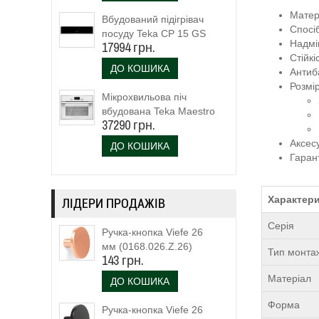
Матері
Вбудований підігрівач
Спосі
посуду Teka CP 15 GS
Надмі
17994 грн.
(40589920)
Стійк
ДО КОШИКА
Антиб
Розмі
Мікрохвильова піч
вбудована Teka Maestro
37290 грн.
MLC 844 (111160023)
біле скло
Аксес
ДО КОШИКА
Гарант
Характери
ЛІДЕРИ ПРОДАЖІВ
Серія
Ручка-кнопка Viefe 26
мм (0168.026.Z.26)
Тип монта
143 грн.
Матеріал
ДО КОШИКА
Форма
Ручка-кнопка Viefe 26