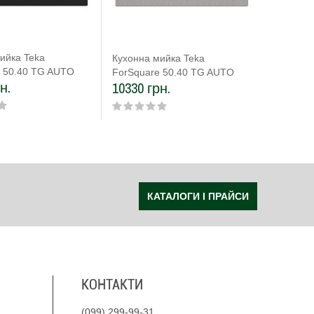
ийка Teka
Кухонна мийка Teka
e 50.40 TG AUTO
ForSquare 50.40 TG AUTO
н.
10330 грн.
5) чорний
(115230006) сірий камінь
КАТАЛОГИ І ПРАЙСИ
КОНТАКТИ
(099) 299-99-31