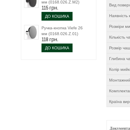
мм (0168.026.Z.M2)
Вид поверх
115 грн.
чорний матовий
Наявність 
ДО КОШИКА
Розміри м
Ручка-кнопка Viefe 26
мм (0168.026.Z.01)
Кількість 
118 грн.
ДО КОШИКА
Розмір чаш
Глибина ча
Колір мий
Монтажний
Комплекта
Країна ви
Документа