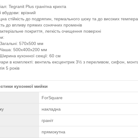
ал: Tegranit Plus гранітна крихта
б вбудови: врізний
цна стійкість до подряпин, термального шоку та до високих темпер
ість до впливу прямих сонячних променів
актеріальне покриття, легкість очищення поверхні
ри:
Загальні: 570x500 мм
Чаша: 500x400x200 мм
Ширина кухонної секції: 60 см
уари в комплекті: вентиль ексцентрик 3½ з переливом, сифон, монта
ія 5 років
стики кухонної мийки
ForSquare
жу
накладна
граніт
прямокутна