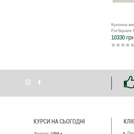
Кухонна ми
ForSquare 
10330 грн
(115230008
КУРСИ НА СЬОГОДНІ
КЛІ
Пр
Валюта:
UAH