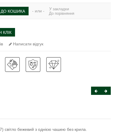
У закладки
- или -
ДО КОШИКА
До порівняння
 КЛІК
ів
Написати відгук
) світло бежевий з однією чашею без крила.