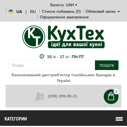
UAH
Валюта:
Список побажань (0)
Обліковий запис
UA
|
RU
Оформлення замовлення
10
.
-
17
.
ПН-ПТ
00
00 -
ПОШУК
Ексклюзивний дистриб'ютор італійських брендів в
Україні
0
(099) 299-99-31
КАТЕГОРИИ