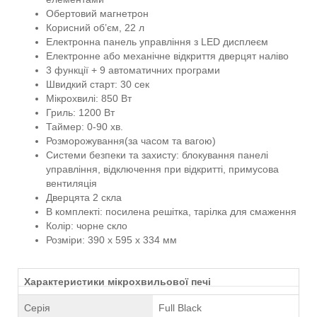
Обертовий магнетрон
Корисний об’єм, 22 л
Електронна панель управління з LED дисплеєм
Електронне або механічне відкриття дверцят наліво
3 функції + 9 автоматичних програми
Швидкий старт: 30 сек
Мікрохвилі: 850 Вт
Гриль: 1200 Вт
Таймер: 0-90 хв.
Розморожування(за часом та вагою)
Системи безпеки та захисту: блокування панелі
управління, відключення при відкритті, примусова
вентиляція
Дверцята 2 скла
В комплекті: посилена решітка, тарілка для смаження
Колір: чорне скло
Розміри: 390 х 595 х 334 мм
Характеристики мікрохвильової печі
Серія
Full Black