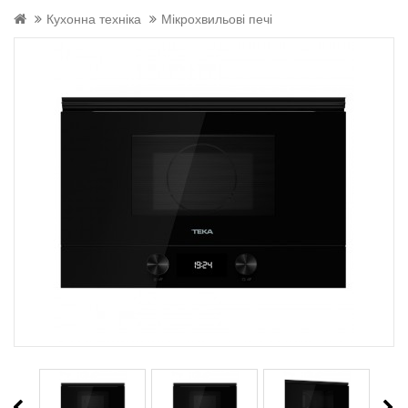
Кухонна техніка
Мікрохвильові печі