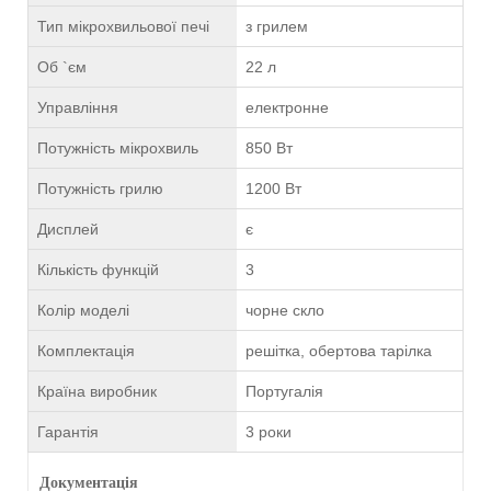
Тип мікрохвильової печі
з грилем
Об `єм
22 л
Управління
електронне
Потужність мікрохвиль
850 Вт
Потужність грилю
1200 Вт
Дисплей
є
Кількість функцій
3
Колір моделі
чорне скло
Комплектація
решітка, обертова тарілка
Країна виробник
Португалія
Гарантія
3 роки
Документація