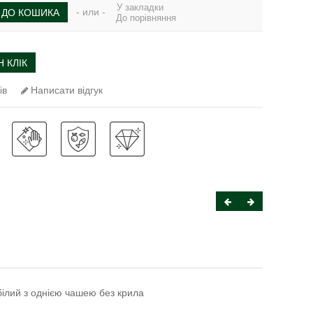
У закладки
- или -
ДО КОШИКА
До порівняння
 КЛІК
ів
Написати відгук
білий з однією чашею без крила