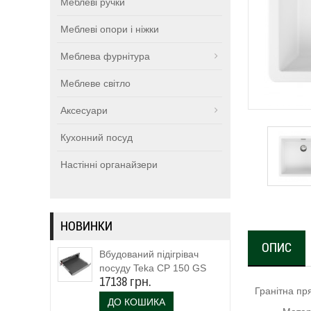
Меблеві ручки
Меблеві опори і ніжки
Меблева фурнітура
Меблеве світло
Аксесуари
Кухонний посуд
Настінні органайзери
НОВИНКИ
ОПИС
Вбудований підігрівач
посуду Teka CP 150 GS
17138 грн.
(111600003)
Гранітна пр
ДО КОШИКА