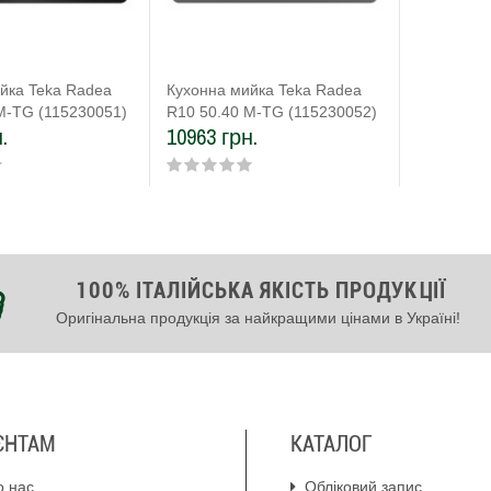
йка Teka Radea
Кухонна мийка Teka Radea
M-TG (115230051)
R10 50.40 M-TG (115230052)
.
10963 грн.
графіт
100% ІТАЛІЙСЬКА ЯКІСТЬ ПРОДУКЦІЇ
Оригінальна продукція за найкращими цінами в Україні!
ЄНТАМ
КАТАЛОГ
о нас
Обліковий запис