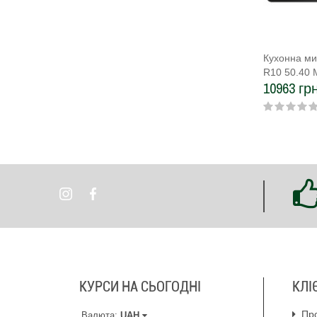
Кухонна ми
R10 50.40 
10963 грн
карбон
КУРСИ НА СЬОГОДНІ
КЛІ
Пр
Валюта:
UAH