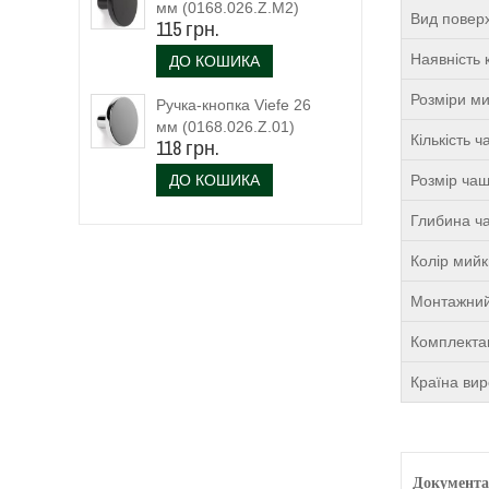
мм (0168.026.Z.M2)
Вид поверх
115 грн.
чорний матовий
Наявність 
ДО КОШИКА
Розміри м
Ручка-кнопка Viefe 26
мм (0168.026.Z.01)
Кількість 
118 грн.
ДО КОШИКА
Розмір чаш
Глибина ча
Колір мий
Монтажний
Комплекта
Країна ви
Документа