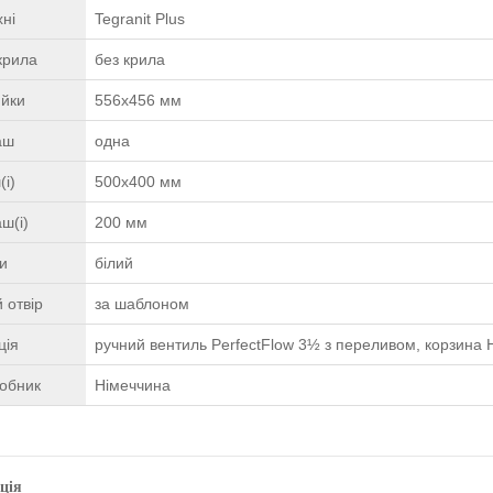
ні
Tegranit Plus
крила
без крила
ийки
556х456 мм
чаш
одна
(і)
500x400 мм
ш(і)
200 мм
ки
білий
 отвір
за шаблоном
ція
ручний вентиль PerfectFlow 3½ з переливом, корзина H
робник
Німеччина
ція