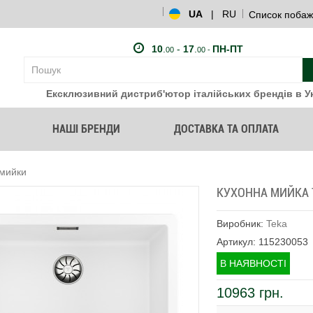
UA
|
RU
Список побаж
10
.
-
17
.
ПН-ПТ
00
00 -
Ексклюзивний дистриб'ютор італійських брендів в Ук
НАШІ БРЕНДИ
ДОСТАВКА ТА ОПЛАТА
 мийки
КУХОННА МИЙКА T
Виробник:
Teka
Артикул: 115230053
В НАЯВНОСТІ
10963 грн.