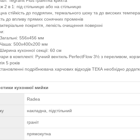
ал: Tegranit Plus гранітна крихта
ж 2 в 1: під стільницю або на стільницю
цна стійкість до подряпин, термального шоку та до високих темпер
ість до впливу прямих сонячних променів
актеріальне покриття, легкість очищення поверхні
ри:
Загальні: 556x456 мм
Чаша: 500x400x200 мм
Ширина кухонної секції: 60 см
уари в комплекті: Ручний вентиль PerfectFlow 3½ з переливом, корзи
ія 5 років
становленні подрібнювача харчових відходів ТЕКА необхідно додатк
стики кухонної мийки
Radea
жу
накладна, підстільний
граніт
прямокутна