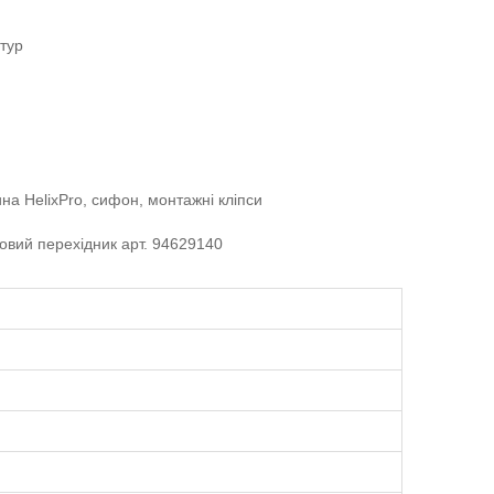
атур
на HelixPro, сифон, монтажні кліпси
овий перехідник арт. 94629140