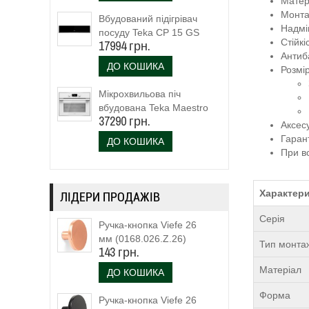
Матері
Монта
Вбудований підігрівач
Надмі
посуду Teka CP 15 GS
Стійк
17994 грн.
(40589920)
Антиб
ДО КОШИКА
Розмі
Мікрохвильова піч
вбудована Teka Maestro
37290 грн.
MLC 844 (111160023)
Аксес
біле скло
Гарант
ДО КОШИКА
При в
Характери
ЛІДЕРИ ПРОДАЖІВ
Серія
Ручка-кнопка Viefe 26
мм (0168.026.Z.26)
Тип монта
143 грн.
Матеріал
ДО КОШИКА
Форма
Ручка-кнопка Viefe 26