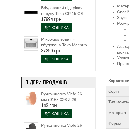
Матері
Вбудований підігрівач
Спосіб
посуду Teka CP 15 GS
Звуко
17994 грн.
(40589920)
Розмі
ДО КОШИКА
Мікрохвильова піч
вбудована Teka Maestro
Аксес
37290 грн.
MLC 844 (111160023)
монта
біле скло
Упако
ДО КОШИКА
При в
Характери
ЛІДЕРИ ПРОДАЖІВ
Серія
Ручка-кнопка Viefe 26
мм (0168.026.Z.26)
Тип монта
143 грн.
Матеріал
ДО КОШИКА
Форма
Ручка-кнопка Viefe 26