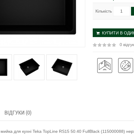
Кількість
КУПИТИ В ОДИН
0 відгук
ВІДГУКИ (0)
мийка для кухні Teka TopLine RS15 50.40 FullBlack (115000088) не