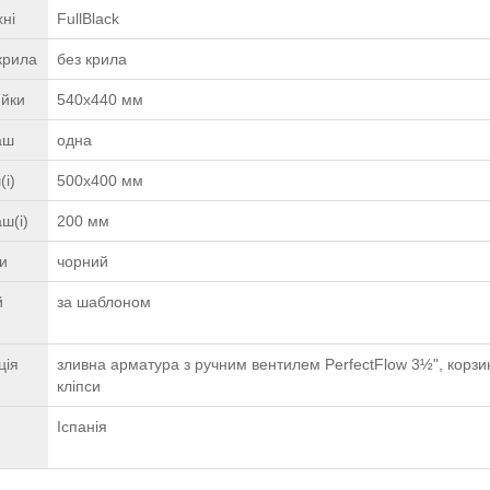
ні
FullBlack
крила
без крила
ийки
540x440 мм
чаш
одна
(і)
500x400 мм
ш(і)
200 мм
ки
чорний
й
за шаблоном
ція
зливна арматура з ручним вентилем PerfectFlow 3½", корзи
кліпси
Іспанія