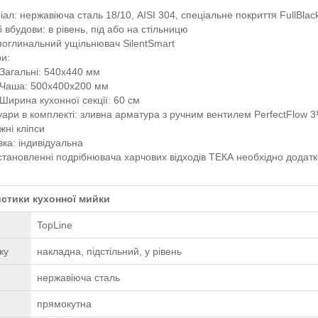
ал: нержавіюча сталь 18/10, AISI 304, спеціальне покриття FullBlac
 вбудови: в рівень, під або на стільницю
поглинальний ущільнювач SilentSmart
ри:
Загальні: 540x440 мм
Чаша: 500x400x200 мм
Ширина кухонної секції: 60 см
уари в комплекті: зливна арматура з ручним вентилем PerfectFlow 3
жні кліпси
вка: індивідуальна
становленні подрібнювача харчових відходів ТЕКА необхідно додатк
стики кухонної мийки
TopLine
жу
накладна, підстільний, у рівень
нержавіюча сталь
прямокутна