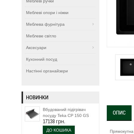
Меблеві ручки
Меблеві опори і ніжки
Меблева фурнітура
Меблеве світло
Аксесуари
Кухонний посуд
Настінні органайзери
НОВИНКИ
Вбудований підігрівач
ОПИС
посуду Teka CP 150 GS
17138 грн.
(111600003)
ДО КОШИКА
Прямокутна 