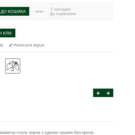
У закладки
- или -
ДО КОШИКА
До порівняння
 КЛІК
ів
Написати відгук
ржавіюча сталь чорна з однією чашею без крила.