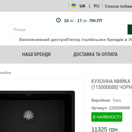
UA
|
RU
Список побаж
10
.
-
17
.
ПН-ПТ
00
00 -
Ексклюзивний дистриб'ютор італійських брендів в Ук
НАШІ БРЕНДИ
ДОСТАВКА ТА ОПЛАТА
 мийки
КУХОННА МИЙКА T
(115000088) ЧОР
Виробник:
Teka
Артикул: 115000088
В НАЯВНОСТІ
11325 грн.