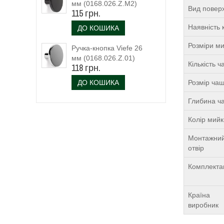
мм (0168.026.Z.M2)
Вид поверх
115 грн.
чорний матовий
Наявність 
ДО КОШИКА
Розміри м
Ручка-кнопка Viefe 26
мм (0168.026.Z.01)
Кількість 
118 грн.
ДО КОШИКА
Розмір чаш
Глибина ча
Колір мий
Монтажни
отвір
Комплекта
Країна
виробник