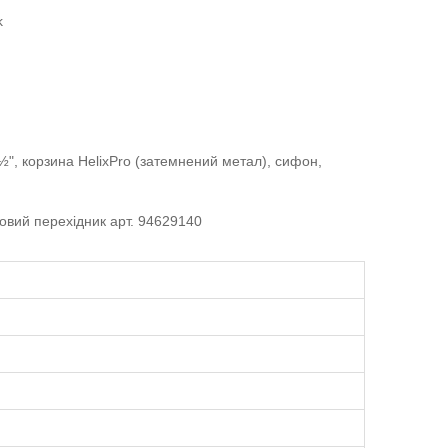
k
½", корзина HelixPro (затемнений метал), сифон,
овий перехідник арт. 94629140