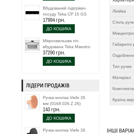
Вбудований підігрівач
Лінійка
посуду Teka CP 15 GS
17994 грн.
(40589920)
Стиль руч
ДО КОШИКА
Міжцентров
Мікрохвильова піч
Габаритні 
вбудована Teka Maestro
37290 грн.
MLC 844 (111160023)
Оздоблен
біле скло
ДО КОШИКА
Тип ручки
Матеріал
ЛІДЕРИ ПРОДАЖІВ
Комплекта
Ручка-кнопка Viefe 26
Країна ви
мм (0168.026.Z.26)
143 грн.
ДО КОШИКА
ІНШІ ВАРІ
Ручка-кнопка Viefe 26