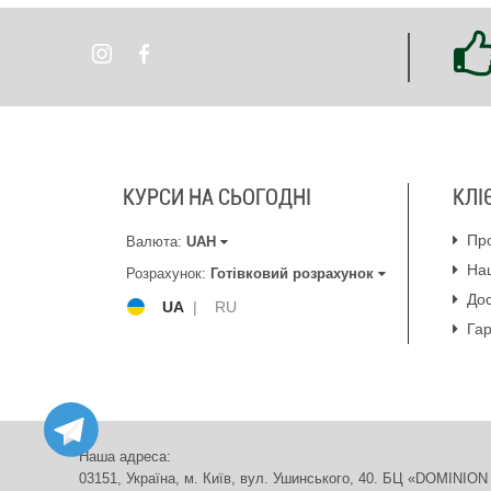
КУРСИ НА СЬОГОДНІ
КЛІ
Пр
Валюта:
UAH
На
Розрахунок:
Готівковий розрахунок
Дос
UA
|
RU
Гар
Наша адреса:
03151, Україна, м. Київ, вул. Ушинського, 40. БЦ «DOMIN