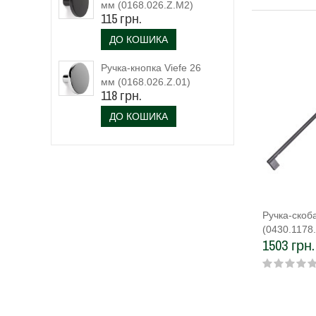
мм (0168.026.Z.M2)
115 грн.
чорний матовий
ДО КОШИКА
Ручка-кнопка Viefe 26
мм (0168.026.Z.01)
118 грн.
ДО КОШИКА
Ручка-скоб
(0430.1178
1503 грн.