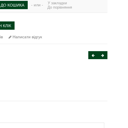
У закладки
- или -
ДО КОШИКА
До порівняння
 КЛІК
ів
Написати відгук