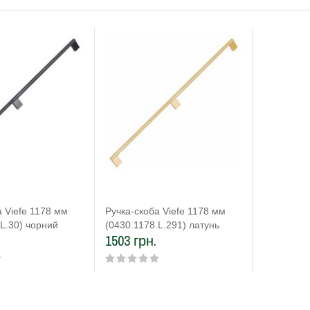
а Viefe 1178 мм
Ручка-скоба Viefe 1178 мм
.L.30) чорний
(0430.1178.L.291) латунь
1503 грн.
темна матова