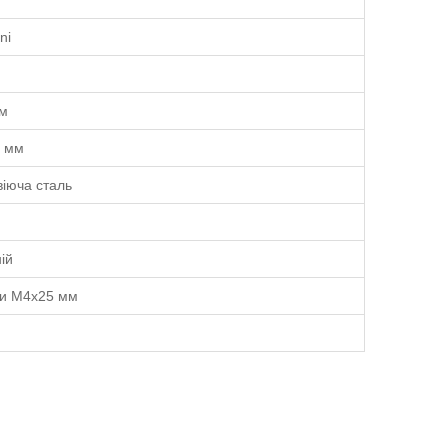
ni
мм
8 мм
іюча сталь
ій
ти М4х25 мм