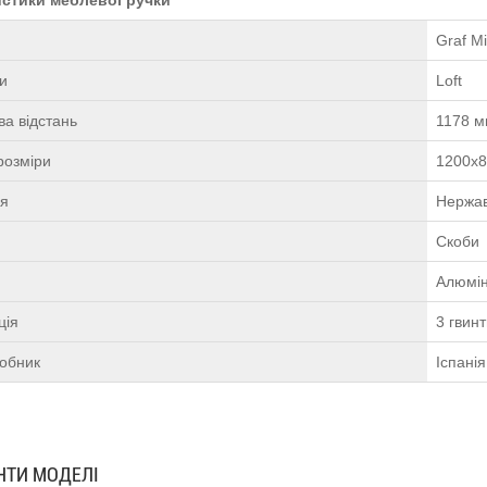
Graf Mi
ки
Loft
а відстань
1178 
розміри
1200х
ня
Нержав
Скоби
Алюмін
ція
3 гвин
робник
Іспанія
АНТИ МОДЕЛІ