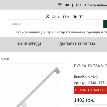
UA
|
RU
Список побаж
10
.
-
17
.
ПН-ПТ
00
00 -
Ексклюзивний дистриб'ютор італійських брендів в Ук
НАШІ БРЕНДИ
ДОСТАВКА ТА ОПЛАТА
 ручки
РУЧКА-СКОБА VIE
Виробник:
Viefe
Артикул: 0430.1178.
НЕМАЄ В НАЯВНОС
1482 грн.