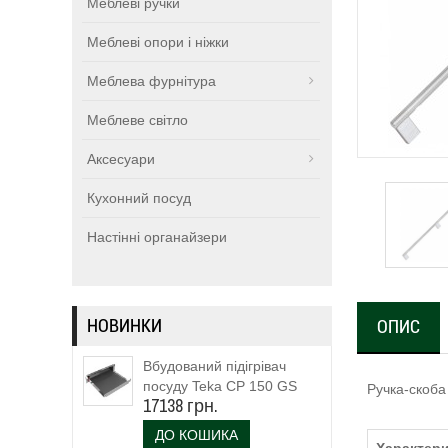
Меблеві ручки
Меблеві опори і ніжки
Меблева фурнітура
Меблеве світло
Аксесуари
Кухонний посуд
Настінні органайзери
НОВИНКИ
ОПИС
Вбудований підігрівач
посуду Teka CP 150 GS
Ручка-скоба
17138 грн.
(111600003)
ДО КОШИКА
Характери