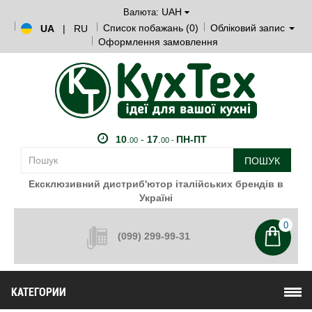
UAH
Валюта:
Список побажань (0)
Обліковий запис
UA
|
RU
Оформлення замовлення
10
.
-
17
.
ПН-ПТ
00
00 -
ПОШУК
Ексклюзивний дистриб'ютор італійських брендів в
Україні
0
(099) 299-99-31
КАТЕГОРИИ