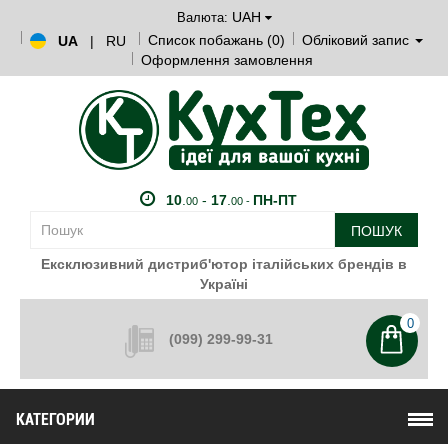
UAH
Валюта:
Список побажань (0)
Обліковий запис
UA
|
RU
Оформлення замовлення
10
.
-
17
.
ПН-ПТ
00
00 -
ПОШУК
Ексклюзивний дистриб'ютор італійських брендів в
Україні
0
(099) 299-99-31
КАТЕГОРИИ