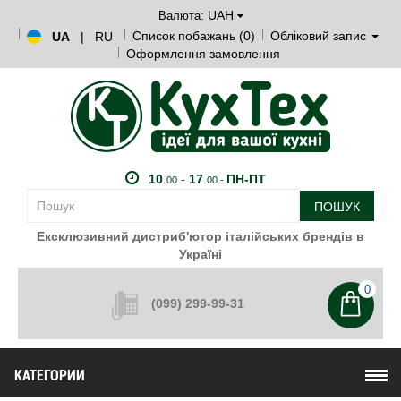
UAH
Валюта:
Список побажань (0)
Обліковий запис
UA
|
RU
Оформлення замовлення
10
.
-
17
.
ПН-ПТ
00
00 -
ПОШУК
Ексклюзивний дистриб'ютор італійських брендів в
Україні
0
(099) 299-99-31
КАТЕГОРИИ