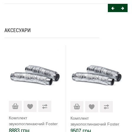
АКСЕСУАРИ
Комплект
Комплект
звукопоглинаючий Foster
звукопоглинаючий Foster
8883 грн.
9507 грн.
9700 602
9700 603