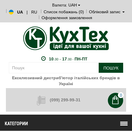
UAH
Валюта:
Список побажань (0)
Обліковий запис
UA
|
RU
Оформлення замовлення
10
.
-
17
.
ПН-ПТ
00
00 -
ПОШУК
Ексклюзивний дистриб'ютор італійських брендів в
Україні
0
(099) 299-99-31
КАТЕГОРИИ