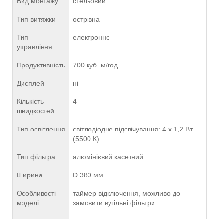
Вид монтажу
стельовий
Тип витяжки
острівна
Тип
електронне
управління
Продуктивність
700 куб. м/год
Дисплей
ні
Кількість
4
швидкостей
Тип освітлення
світлодіодне підсвічування: 4 x 1,2 Вт
(5500 К)
Тип фільтра
алюмінієвий касетний
Ширина
D 380 мм
Особливості
таймер відключення, можливо до
моделі
замовити вугільні фільтри