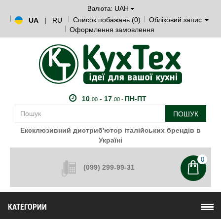
UAH
Валюта:
Список побажань (0)
Обліковий запис
UA
|
RU
Оформлення замовлення
10
.
-
17
.
ПН-ПТ
00
00 -
ПОШУК
Ексклюзивний дистриб'ютор італійських брендів в
Україні
0
(099) 299-99-31
КАТЕГОРИИ