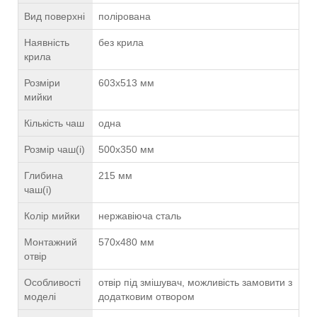
Вид поверхні
полірована
Наявність
без крила
крила
Розміри
603х513 мм
мийки
Кількість чаш
одна
Розмір чаш(і)
500х350 мм
Глибина
215 мм
чаш(і)
Колір мийки
нержавіюча сталь
Монтажний
570х480 мм
отвір
Особливості
отвір під змішувач, можливість замовити з
моделі
додатковим отвором