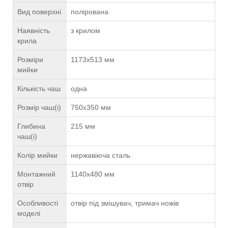
Вид поверхні
полірована
Наявність
з крилом
крила
Розміри
1173х513 мм
мийки
Кількість чаш
одна
Розмір чаш(і)
750х350 мм
Глибина
215 мм
чаш(і)
Колір мийки
нержавіюча сталь
Монтажний
1140х480 мм
отвір
Особливості
отвір під змішувач, тримач ножів
моделі