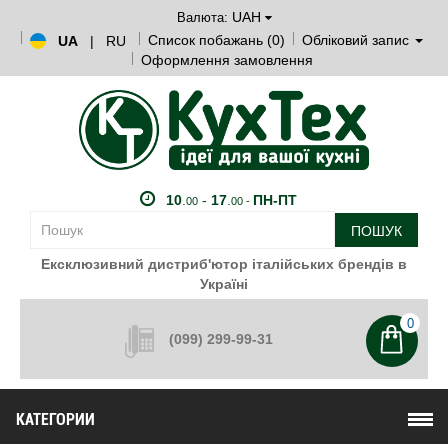
UAH
Валюта:
Список побажань (0)
Обліковий запис
UA
|
RU
Оформлення замовлення
10
.
-
17
.
ПН-ПТ
00
00 -
ПОШУК
Ексклюзивний дистриб'ютор італійських брендів в
Україні
0
(099) 299-99-31
КАТЕГОРИИ