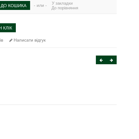
У закладки
- или -
ДО КОШИКА
До порівняння
 КЛІК
ів
Написати відгук