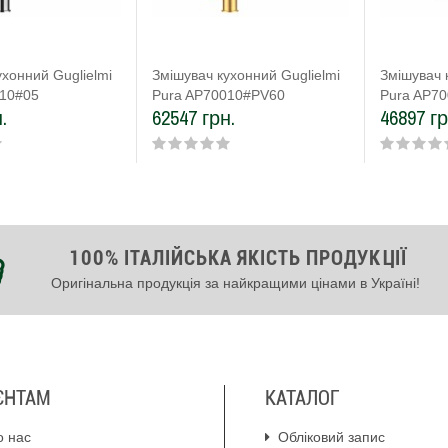
ухонний Guglielmi
Змішувач кухонний Guglielmi
Змішувач 
010#05
Pura AP70010#PV60
Pura AP7
.
62547 грн.
46897 гр
100% ІТАЛІЙСЬКА ЯКІСТЬ ПРОДУКЦІЇ
Оригінальна продукція за найкращими цінами в Україні!
ЄНТАМ
КАТАЛОГ
о нас
Обліковий запис