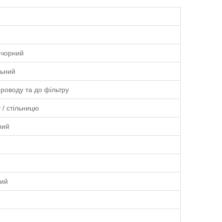
 чорний
льний
роводу та до фільтру
 / стільницю
ний
ний