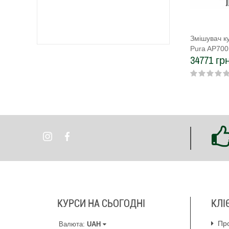
Змішувач к
Pura AP70
34771 грн
КУРСИ НА СЬОГОДНІ
КЛІ
Пр
Валюта:
UAH