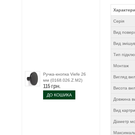
Характер
Серія
Вид поверх
Вид змішу
Тип підкл
Монтаж
Ручка-кнопка Viefe 26
Вигляд ви
мм (0168.026.Z.M2)
115 грн.
чорний матовий
Висота ви
ДО КОШИКА
Довжина в
Вид картр
Діаметр м
Максималь