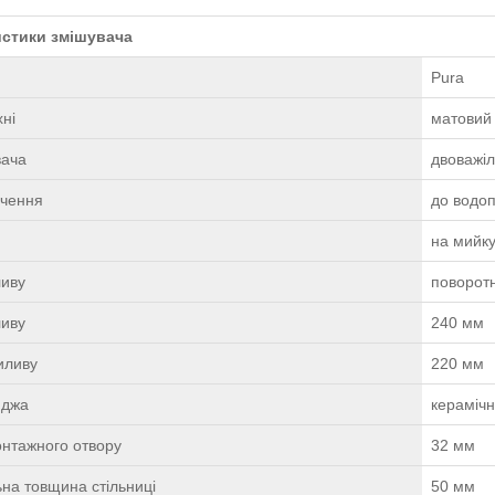
истики змішувача
Pura
ні
матовий
вача
двоважі
ючення
до водоп
на мийку
ливу
поворот
ливу
240 мм
иливу
220 мм
иджа
кераміч
онтажного отвору
32 мм
на товщина стільниці
50 мм