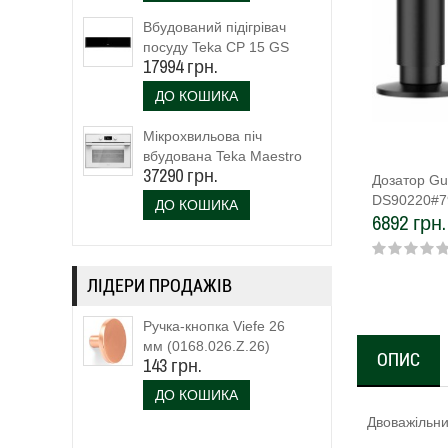
Вбудований підігрівач
посуду Teka CP 15 GS
17994 грн.
(40589920)
ДО КОШИКА
Мікрохвильова піч
вбудована Teka Maestro
37290 грн.
MLC 844 (111160023)
Дозатор Gug
біле скло
DS90220#7
ДО КОШИКА
6892 грн.
ЛІДЕРИ ПРОДАЖІВ
Ручка-кнопка Viefe 26
мм (0168.026.Z.26)
ОПИС
143 грн.
ДО КОШИКА
Двоважільни