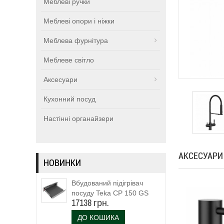
Меблеві ручки
Меблеві опори і ніжки
Меблева фурнітура
Меблеве світло
Аксесуари
Кухонний посуд
Настінні органайзери
АКСЕСУАРИ
НОВИНКИ
Вбудований підігрівач
посуду Teka CP 150 GS
17138 грн.
(111600003)
ДО КОШИКА