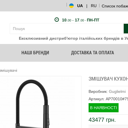
UA
|
RU
Список побаж
10
.
-
17
.
ПН-ПТ
00
00 -
Ексклюзивний дистриб'ютор італійських брендів в Ук
НАШІ БРЕНДИ
ДОСТАВКА ТА ОПЛАТА
змішувачі
ЗМІШУВАЧ КУХОН
Виробник:
Guglielmi
Артикул: AP70010#7
В НАЯВНОСТІ
43477 грн.