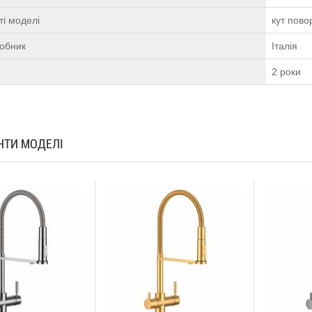
і моделі
кут пово
робник
Італія
2 роки
АНТИ МОДЕЛІ