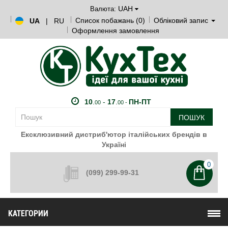
UAH
Валюта:
Список побажань (0)
Обліковий запис
UA
|
RU
Оформлення замовлення
10
.
-
17
.
ПН-ПТ
00
00 -
ПОШУК
Ексклюзивний дистриб'ютор італійських брендів в
Україні
0
(099) 299-99-31
КАТЕГОРИИ