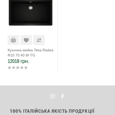
Кухонна мийка Teka Radea
R10 70.40 M-TG
12018 грн.
(115230054) чорний
100% ІТАЛІЙСЬКА ЯКІСТЬ ПРОДУКЦІЇ