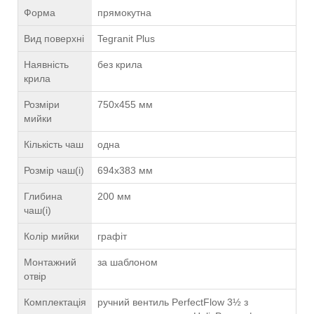
Форма
прямокутна
Вид поверхні
Tegranit Plus
Наявність
без крила
крила
Розміри
750x455 мм
мийки
Кількість чаш
одна
Розмір чаш(і)
694x383 мм
Глибина
200 мм
чаш(і)
Колір мийки
графіт
Монтажний
за шаблоном
отвір
Комплектація
ручний вентиль PerfectFlow 3½ з