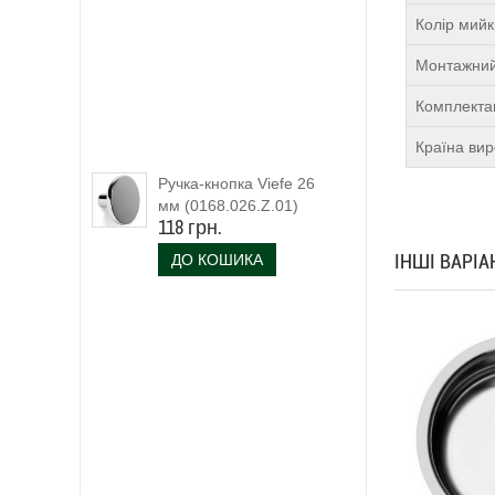
Колір мий
Монтажний
Комплекта
Країна ви
Ручка-кнопка Viefe 26
мм (0168.026.Z.01)
118 грн.
ІНШІ ВАРІ
ДО КОШИКА