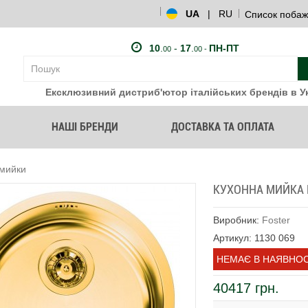
UA
|
RU
Список побаж
10
.
-
17
.
ПН-ПТ
00
00 -
Ексклюзивний дистриб'ютор італійських брендів в Ук
НАШІ БРЕНДИ
ДОСТАВКА ТА ОПЛАТА
 мийки
КУХОННА МИЙКА F
Виробник:
Foster
Артикул: 1130 069
НЕМАЄ В НАЯВНОС
40417 грн.