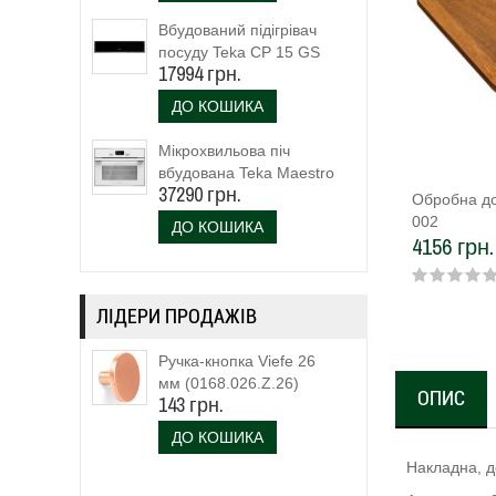
Вбудований підігрівач
посуду Teka CP 15 GS
17994 грн.
(40589920)
ДО КОШИКА
Мікрохвильова піч
вбудована Teka Maestro
37290 грн.
MLC 844 (111160023)
Обробна до
біле скло
002
ДО КОШИКА
4156 грн.
ЛІДЕРИ ПРОДАЖІВ
Ручка-кнопка Viefe 26
мм (0168.026.Z.26)
ОПИС
143 грн.
ДО КОШИКА
Накладна, д