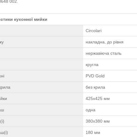
8648 002.
стики кухонної мийки
Circolari
жу
накладна, до рівня
нержавіюча сталь
кругла
ні
PVD Gold
крила
без крила
ийки
425х425 мм
чаш
одна
(і)
380х380 мм
ш(і)
180 мм