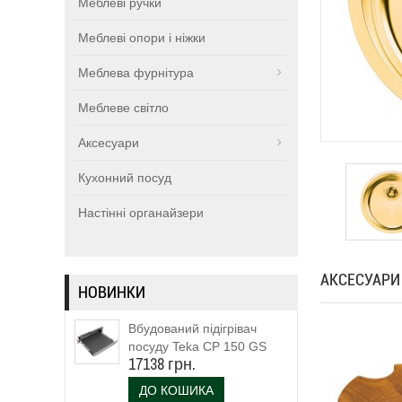
Меблеві ручки
Меблеві опори і ніжки
Меблева фурнітура
Меблеве світло
Аксесуари
Кухонний посуд
Настінні органайзери
АКСЕСУАРИ
НОВИНКИ
Вбудований підігрівач
посуду Teka CP 150 GS
17138 грн.
(111600003)
ДО КОШИКА