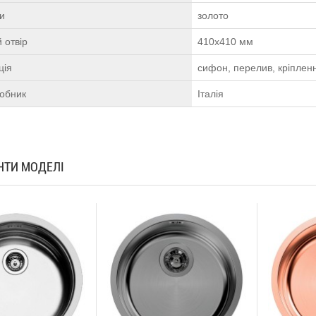
ки
золото
 отвір
410х410 мм
ція
сифон, перелив, кріплен
робник
Італія
АНТИ МОДЕЛІ