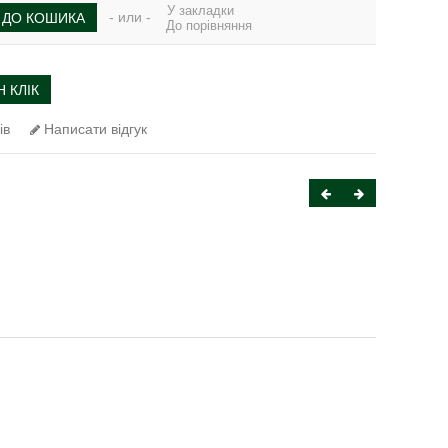
У закладки
- или -
ДО КОШИКА
До порівняння
 КЛІК
ів
Написати відгук