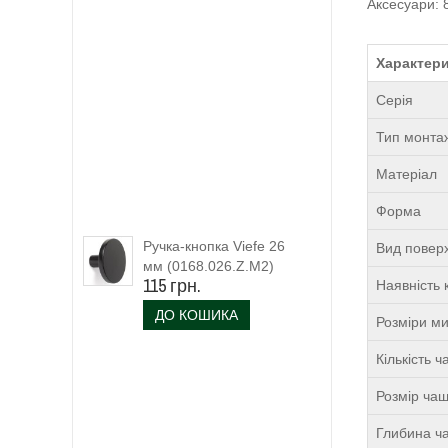
Аксесуари: 
Характери
Серія
Тип монта
Матеріал
Форма
Ручка-кнопка Viefe 26
Вид поверх
мм (0168.026.Z.M2)
115 грн.
Наявність 
чорний матовий
ДО КОШИКА
Розміри м
Кількість 
Розмір чаш
Глибина ча